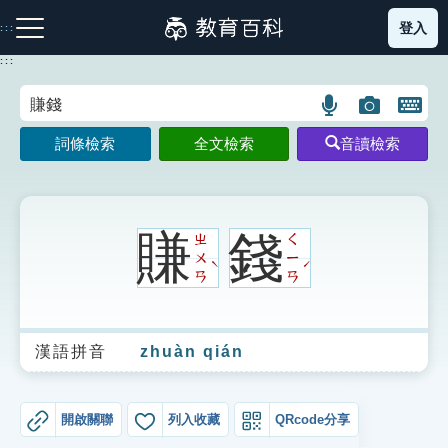
跳
登入
:::
到
主
:::
要
內
語
圖
開
容
注音索引圖示
筆畫索引圖示
部首索引表圖示
言
片
啟
詞條檢索
全文檢索
音讀檢索
搜
搜
鍵
尋
尋
盤
圖
圖
圖
示
示
示
賺
錢
ㄓ
ㄑ
ㄨ
ㄧ
ˋ
ˊ
ㄢ
ㄢ
網站導覽
漢語拼音
zhuàn qián
生字詞彙表
成語故事
開啟關聯
列入收藏
QRcode分享