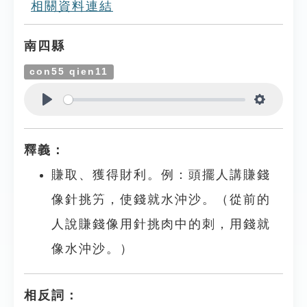
相關資料連結
南四縣
con55 qien11
Play
Settings
釋義：
賺取、獲得財利。例：頭擺人講賺錢
像針挑竻，使錢就水沖沙。（從前的
人說賺錢像用針挑肉中的刺，用錢就
像水沖沙。）
相反詞：