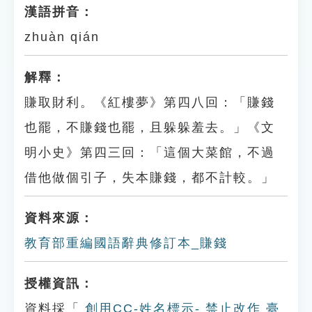
漢語拼音：
zhuàn qián
解釋：
賺取財利。《紅樓夢》第四八回：「賺錢
也罷，不賺錢也罷，且躲躲羞去。」《文
明小史》第四三回：「這個大菜館，不過
借他做個引子，失本賺錢，都不計較。」
資料來源：
教育部重編國語辭典修訂本_賺錢
授權資訊：
資料採「
創用CC-姓名標示- 禁止改作 臺