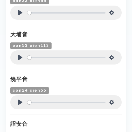
con33 cien55
Play
Settings
大埔音
con53 cien113
Play
Settings
饒平音
con24 cien55
Play
Settings
詔安音