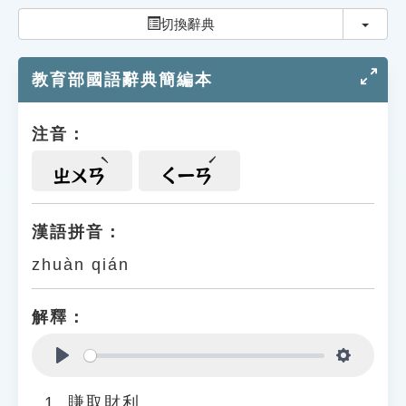
索引選單
切換
切換辭典
知識索引
教育部國語辭典簡編本
單字索引
生命大百科索引
注音：
遊戲專區
ㄓㄨㄢ
ㄑㄧㄢ
教學應用
漢語拼音：
zhuàn qián
貓頭鷹博士
解釋：
Play
Settings
賺取財利。