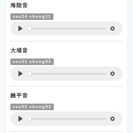
海陸音
zeu24 chong11
Play
Settings
大埔音
zeu31 chong53
Play
Settings
饒平音
zeu53 chong53
Play
Settings