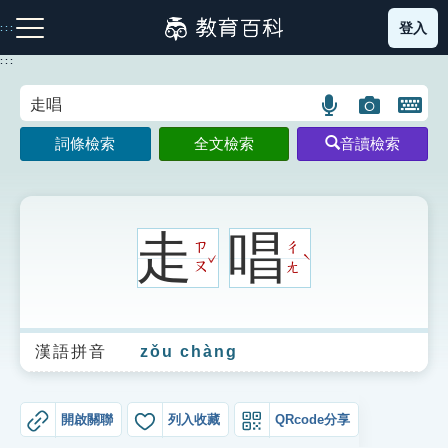
跳
登入
:::
到
主
:::
要
內
語
圖
開
容
注音索引圖示
筆畫索引圖示
部首索引表圖示
言
片
啟
詞條檢索
全文檢索
音讀檢索
搜
搜
鍵
尋
尋
盤
圖
圖
圖
示
示
示
走
唱
ㄗ
ㄔ
ˇ
ˋ
ㄡ
ㄤ
網站導覽
漢語拼音
zǒu chàng
生字詞彙表
成語故事
開啟關聯
列入收藏
QRcode分享