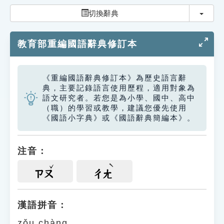
索引選單
切換
切換辭典
知識索引
教育部重編國語辭典修訂本
單字索引
生命大百科索引
《重編國語辭典修訂本》為歷史語言辭
典，主要記錄語言使用歷程，適用對象為
遊戲專區
語文研究者。若您是為小學、國中、高中
（職）的學習或教學，建議您優先使用
《國語小字典》或《國語辭典簡編本》。
教學應用
貓頭鷹博士
注音：
ㄗㄡ
ㄔㄤ
漢語拼音：
zǒu chàng