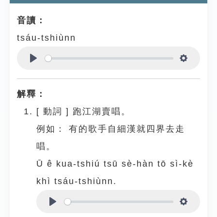
音讀：
tsáu-tshiùnn
Play
Settings
解釋：
[
動詞
]
跑江湖賣唱。
例如：
有的歌手自細漢就四界去走
唱。
Ū ê kua-tshiú tsū sè-hàn tō sì-kè
khì tsáu-tshiùnn.
Play
Settings