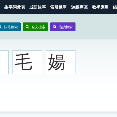
生字詞彙表
成語故事
索引選單
遊戲專區
教學應用
貓
詞條檢索
全文檢索
音讀檢索
毛
婸