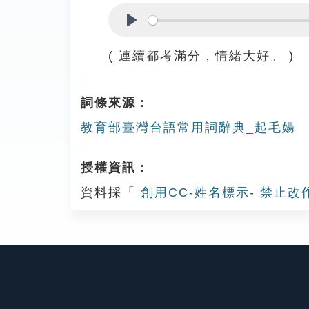
Play
( 連續都考滿分，情緒大好。 )
詞條來源：
教育部臺灣台語常用詞辭典_起毛婸
授權資訊：
資料採「
創用CC-姓名標示- 禁止改