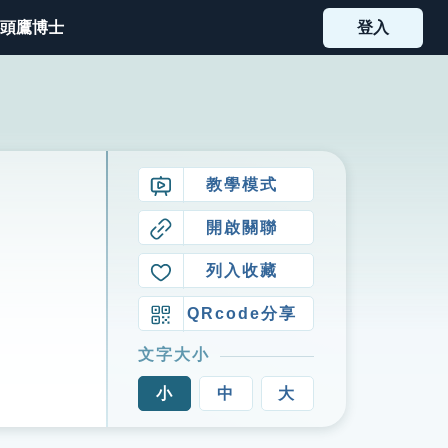
頭鷹博士
登入
教學模式
開啟關聯
列入收藏
QRcode分享
文字大小
小
中
大