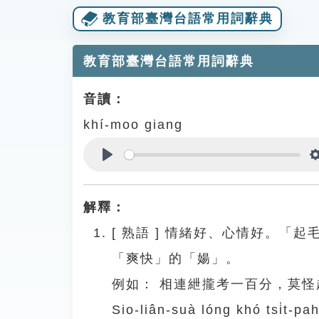
教育部臺灣台語常用詞辭典
教育部臺灣台語常用詞辭典
音讀：
khí-moo giang
Play
解釋：
[
熟語
]
情緒好、心情好。「起
「爽快」的「婸」。
例如：
相連紲攏考一百分，莫怪
Sio-liân-suà lóng khó tsi̍t-pa