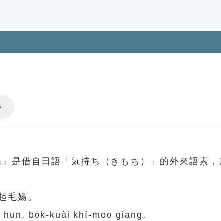
Settings
毛」是借自日語「気持ち（きもち）」的外來語素，
起毛婸。
h hun, bo̍k-kuài khí-moo giang.