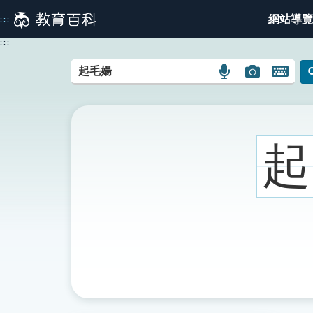
跳
網站導覽
:::
到
主
:::
要
內
語
圖
開
容
言
片
啟
搜
搜
鍵
尋
尋
盤
圖
圖
圖
起
示
示
示