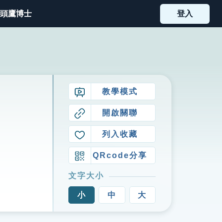
頭鷹博士
登入
教學模式
開啟關聯
列入收藏
QRcode分享
文字大小
小
中
大