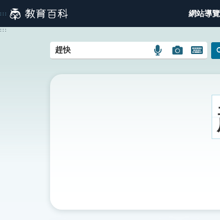
跳
網站導覽
:::
到
主
:::
要
內
語
圖
開
容
言
片
啟
搜
搜
鍵
尋
尋
盤
圖
圖
圖
示
示
示