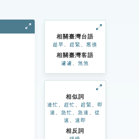
相關臺灣台語
趁早
、
趕緊
、
窸倏
相關臺灣客語
遽遽
、
煞煞
相似詞
連忙
、
趕忙
、
趕緊
、
即
速
、
急忙
、
急速
、
從
速
、
速即
相反詞
緩慢