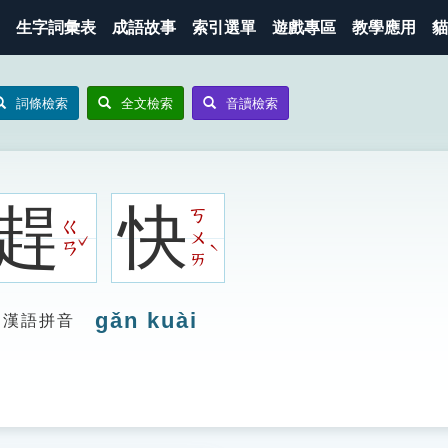
生字詞彙表
成語故事
索引選單
遊戲專區
教學應用
貓
詞條檢索
全文檢索
音讀檢索
趕
快
ㄎ
ㄍ
ㄨ
ˇ
ˋ
ㄢ
ㄞ
gǎn kuài
漢語拼音