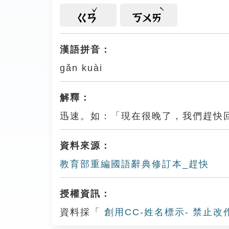
ㄍㄢ
ㄎㄨㄞ
漢語拼音：
gǎn kuài
解釋：
迅速。如：「現在很晚了，我們趕快
資料來源：
教育部重編國語辭典修訂本_趕快
授權資訊：
資料採「
創用CC-姓名標示- 禁止改