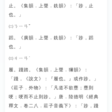
止。《集韻．上聲．銑韻》：「跈，止
也。」
㈡ㄋㄧㄢˇ
蹈。《廣韻．上聲．銑韻》：「跈，蹈
也。」
㈢ㄐㄧㄢˋ
履。踐踏。《集韻．上聲．獮韻》：
「踐，《說文》：『履也。』或作跈。」
《莊子．外物》：「凡道不欲壅；壅則
哽；哽而不止則跈。」唐．陸德明《經典
釋文．卷二八．莊子音義下》：「跈，踐