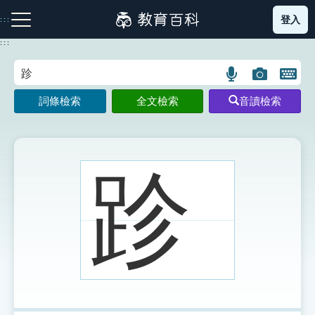
跳
登入
:::
到
主
:::
要
內
語
圖
開
容
注音索引圖示
筆畫索引圖示
部首索引表圖示
言
片
啟
詞條檢索
全文檢索
音讀檢索
搜
搜
鍵
尋
尋
盤
圖
圖
圖
示
示
示
跈
網站導覽
生字詞彙表
成語故事