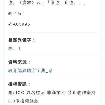
也。《廣雅》云：『履也，止也。』」
㈣ㄔㄣˋ
@A03995
相關異體字：
䟢
、
𨀀
資料來源：
教育部異體字字典_跈
授權資訊：
創用CC-姓名標示-非商業性-禁止改作臺灣
3.0版授權條款