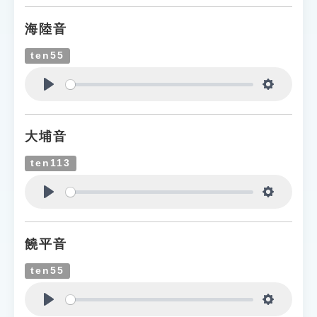
海陸音
ten55
Play
Settings
大埔音
ten113
Play
Settings
饒平音
ten55
Play
Settings