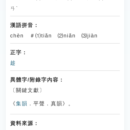
ㄢˋ
漢語拼音：
chèn ＃⑴tiǎn ⑵niǎn ⑶jiàn
正字：
趁
異體字/附錄字內容：
〔關鍵文獻〕
《
集韻
．平聲．真韻》。
資料來源：