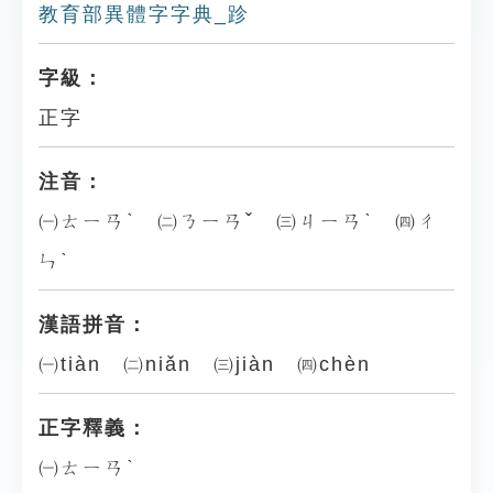
教育部異體字字典_跈
字級：
正字
注音：
㈠ㄊㄧㄢˋ ㈡ㄋㄧㄢˇ ㈢ㄐㄧㄢˋ ㈣ㄔ
ㄣˋ
漢語拼音：
㈠tiàn ㈡niǎn ㈢jiàn ㈣chèn
正字釋義：
㈠ㄊㄧㄢˋ