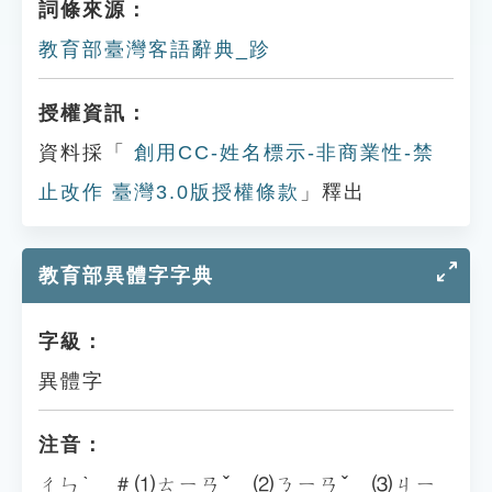
詞條來源：
教育部臺灣客語辭典_跈
授權資訊：
資料採「
創用CC-姓名標示-非商業性-禁
止改作 臺灣3.0版授權條款
」釋出
教育部異體字字典
字級：
異體字
注音：
ㄔㄣˋ ＃⑴ㄊㄧㄢˇ ⑵ㄋㄧㄢˇ ⑶ㄐㄧ