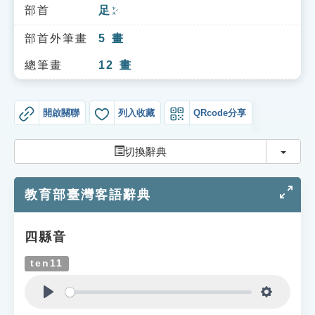
索引選單
部首
足
ㄗㄨˊ
知識索引
部首外筆畫
5
畫
單字索引
總筆畫
12
畫
生命大百科索引
開啟關聯
列入收藏
QRcode分享
遊戲專區
切換
切換辭典
教學應用
教育部臺灣客語辭典
貓頭鷹博士
四縣音
ten11
Play
Settings