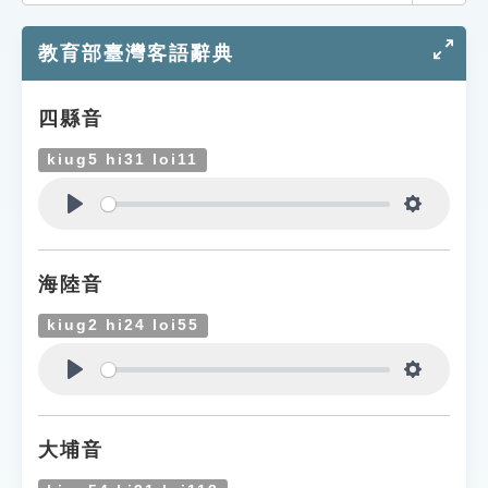
索引選單
教育部臺灣客語辭典
知識索引
單字索引
四縣音
生命大百科索引
kiug5 hi31 loi11
遊戲專區
Play
Settings
教學應用
海陸音
貓頭鷹博士
kiug2 hi24 loi55
Play
Settings
大埔音