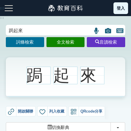
跳
登入
:::
到
主
:::
要
內
語
圖
開
容
注音索引圖示
筆畫索引圖示
部首索引表圖示
言
片
啟
詞條檢索
全文檢索
音讀檢索
搜
搜
鍵
尋
尋
盤
圖
圖
圖
示
示
示
跼
起
來
網站導覽
生字詞彙表
開啟關聯
列入收藏
QRcode分享
成語故事
切換
切換辭典