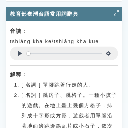
索引選單
教育部臺灣台語常用詞辭典
知識索引
單字索引
音讀：
生命大百科索引
tshiáng-kha-ke/tshiáng-kha-kue
遊戲專區
Play
Settings
教學應用
解釋：
貓頭鷹博士
[
名詞
]
單腳跳著行走的人。
[
名詞
]
跳房子、跳格子。一種小孩子
的遊戲。在地上畫上幾個方格子，排
列成十字形或方形，遊戲者用單腳沿
著地面邊跳邊踢瓦片或小石子，依次