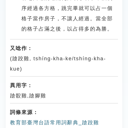
序經過各方格，跳完畢就可以占一個
格子當作房子，不讓人經過。當全部
的格子占滿之後，以占得多的為勝。
又唸作：
(蹌跤雞, tshíng-kha-ke/tshíng-kha-
kue)
異用字：
蹌骹雞,蹌腳雞
詞條來源：
教育部臺灣台語常用詞辭典_蹌跤雞