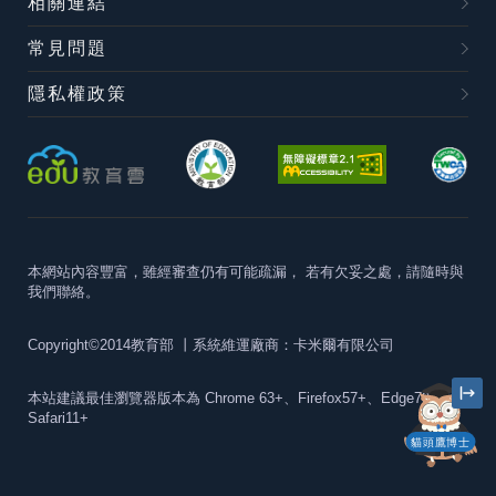
相關連結
常見問題
隱私權政策
本網站內容豐富，雖經審查仍有可能疏漏，
若有欠妥之處，請隨時與
我們聯絡。
Copyright©2014教育部
丨系統維運廠商：卡米爾有限公司
本站建議最佳瀏覽器版本為
Chrome 63+、Firefox57+、Edge79+及
Safari11+
貓頭鷹博士