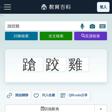
跳
登入
:::
到
主
:::
要
內
語
圖
開
容
注音索引圖示
筆畫索引圖示
部首索引表圖示
言
片
啟
詞條檢索
全文檢索
音讀檢索
搜
搜
鍵
尋
尋
盤
圖
圖
圖
示
示
示
蹌
跤
雞
網站導覽
生字詞彙表
開啟關聯
列入收藏
QRcode分享
成語故事
切換
切換辭典