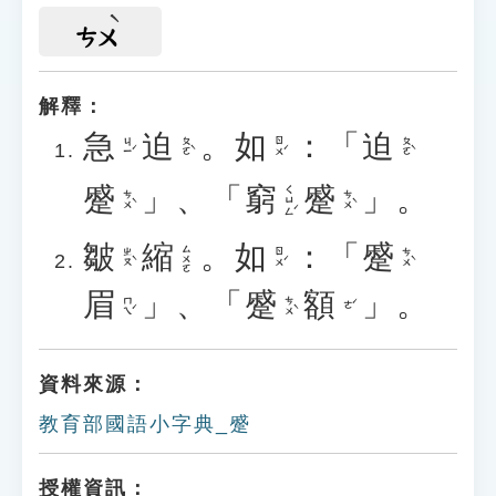
ㄘㄨ
解釋：
急
迫
。
如
：「
迫
ㄐㄧˊ
ㄆㄛˋ
ㄖㄨˊ
ㄆㄛˋ
蹙
」、「
窮
蹙
」。
ㄑㄩㄥˊ
ㄘㄨˋ
ㄘㄨˋ
皺
縮
。
如
：「
蹙
ㄙㄨㄛ
ㄓㄡˋ
ㄖㄨˊ
ㄘㄨˋ
眉
」、「
蹙
額
」。
ㄇㄟˊ
ㄘㄨˋ
ㄜˊ
資料來源：
教育部國語小字典_蹙
授權資訊：