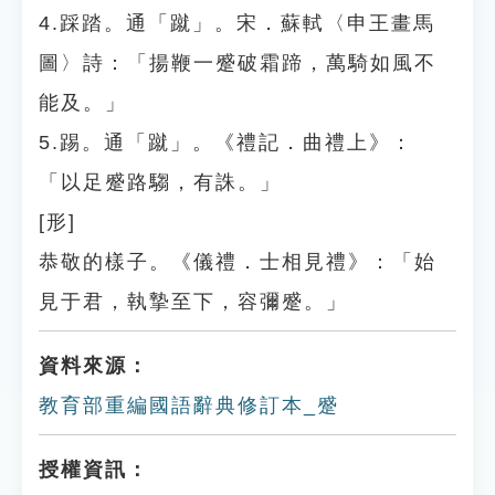
4.踩踏。通「蹴」。宋．蘇軾〈申王畫馬
圖〉詩：「揚鞭一蹙破霜蹄，萬騎如風不
能及。」
5.踢。通「蹴」。《禮記．曲禮上》：
「以足蹙路騶，有誅。」
[形]
恭敬的樣子。《儀禮．士相見禮》：「始
見于君，執摯至下，容彌蹙。」
資料來源：
教育部重編國語辭典修訂本_蹙
授權資訊：