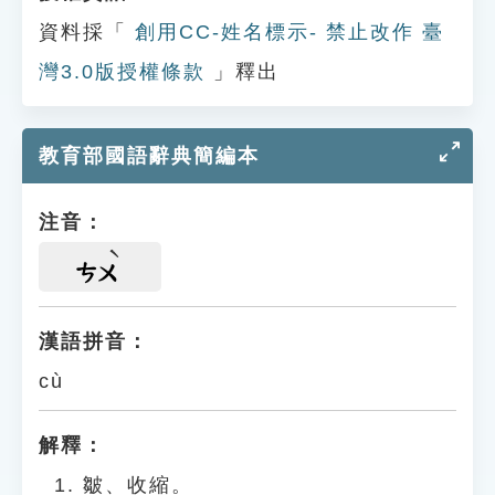
資料採「
創用CC-姓名標示- 禁止改作 臺
灣3.0版授權條款
」釋出
教育部國語辭典簡編本
注音：
ㄘㄨ
漢語拼音：
cù
解釋：
皺、收縮。