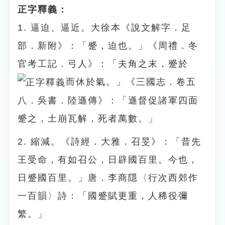
正字釋義：
1. 逼迫、逼近。大徐本《說文解字．足
部．新附》：「蹙，迫也。」《周禮．冬
官考工記．弓人》：「夫角之末，蹙於
而休於氣。」《三國志．卷五
八．吳書．陸遜傳》：「遜督促諸軍四面
蹙之，土崩瓦解，死者萬數。」
2. 縮減。《詩經．大雅．召旻》：「昔先
王受命，有如召公，日辟國百里。今也，
日蹙國百里。」唐．李商隱〈行次西郊作
一百韻〉詩：「國蹙賦更重，人稀役彌
繁。」