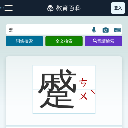
跳
登入
:::
到
主
:::
要
內
語
圖
開
容
注音索引圖示
筆畫索引圖示
部首索引表圖示
言
片
啟
詞條檢索
全文檢索
音讀檢索
搜
搜
鍵
尋
尋
盤
圖
圖
圖
示
示
示
蹙
ㄘ
網站導覽
ˋ
ㄨ
生字詞彙表
成語故事