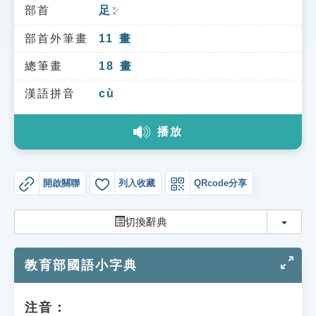
索引選單
部首
足
ㄗㄨˊ
知識索引
部首外筆畫
11
畫
單字索引
總筆畫
18
畫
生命大百科索引
漢語拼音
cù
播放
遊戲專區
教學應用
開啟關聯
列入收藏
QRcode分享
貓頭鷹博士
切換
切換辭典
教育部國語小字典
注音：