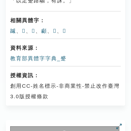
「以足蹙路騶，有誅。」
相關異體字：
䠞
、
𠏔
、
𠑯
、
顣
、
𨈄
、
𨇳
資料來源：
教育部異體字字典_蹙
授權資訊：
創用CC-姓名標示-非商業性-禁止改作臺灣
3.0版授權條款