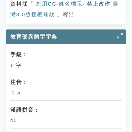
資料採「
創用CC-姓名標示- 禁止改作 臺
灣3.0版授權條款
」釋出
教育部異體字字典
字級：
正字
注音：
ㄘㄨˋ
漢語拼音：
cù