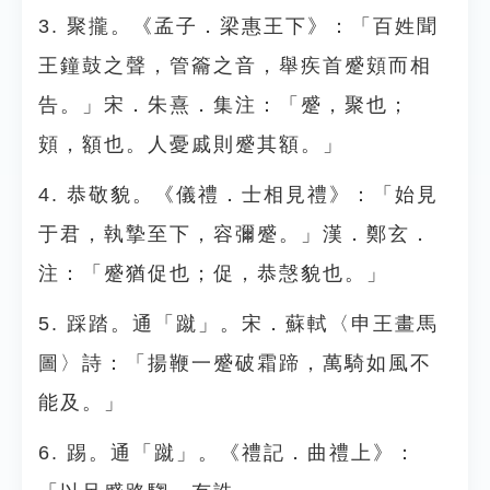
3. 聚攏。《孟子．梁惠王下》：「百姓聞
王鐘鼓之聲，管籥之音，舉疾首蹙頞而相
告。」宋．朱熹．集注：「蹙，聚也；
頞，額也。人憂戚則蹙其額。」
4. 恭敬貌。《儀禮．士相見禮》：「始見
于君，執摯至下，容彌蹙。」漢．鄭玄．
注：「蹙猶促也；促，恭愨貌也。」
5. 踩踏。通「蹴」。宋．蘇軾〈申王畫馬
圖〉詩：「揚鞭一蹙破霜蹄，萬騎如風不
能及。」
6. 踢。通「蹴」。《禮記．曲禮上》：