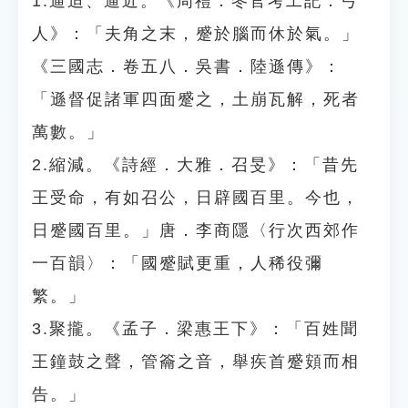
1.逼迫、逼近。《周禮．冬官考工記．弓
人》：「夫角之末，蹙於腦而休於氣。」
《三國志．卷五八．吳書．陸遜傳》：
「遜督促諸軍四面蹙之，土崩瓦解，死者
萬數。」
2.縮減。《詩經．大雅．召旻》：「昔先
王受命，有如召公，日辟國百里。今也，
日蹙國百里。」唐．李商隱〈行次西郊作
一百韻〉：「國蹙賦更重，人稀役彌
繁。」
3.聚攏。《孟子．梁惠王下》：「百姓聞
王鐘鼓之聲，管籥之音，舉疾首蹙頞而相
告。」