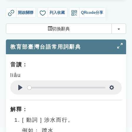
索引選單
開啟關聯
列入收藏
QRcode分享
知識索引
單字索引
切換
切換辭典
生命大百科索引
教育部臺灣台語常用詞辭典
遊戲專區
音讀：
教學應用
liâu
貓頭鷹博士
Play
Settings
解釋：
[
動詞
]
涉水而行。
例如：
蹽水