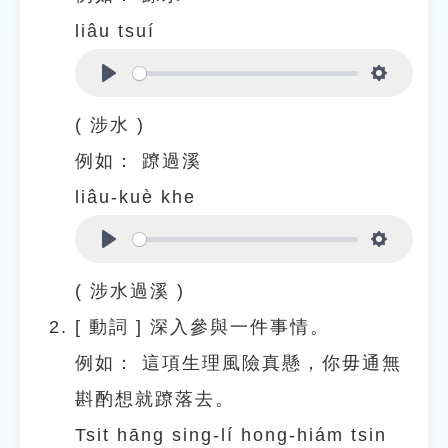
liâu tsuí
Play
Settings
( 涉水 )
例如：
蹽過溪
liâu-kuè khe
Play
Settings
( 涉水過溪 )
[
動詞
]
深入參與一件事情。
例如：
這項生理風險真懸，你毋通無
斟酌想就蹽落去。
Tsit hāng sing-lí hong-hiám tsin