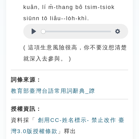
kuân, lí m̄-thang bô tsim-tsiok
siūnn tō liâu--lo̍h-khì.
Play
Settings
( 這項生意風險很高，你不要沒想清楚
就深入去參與。 )
詞條來源：
教育部臺灣台語常用詞辭典_蹽
授權資訊：
資料採「
創用CC-姓名標示- 禁止改作 臺
灣3.0版授權條款
」釋出