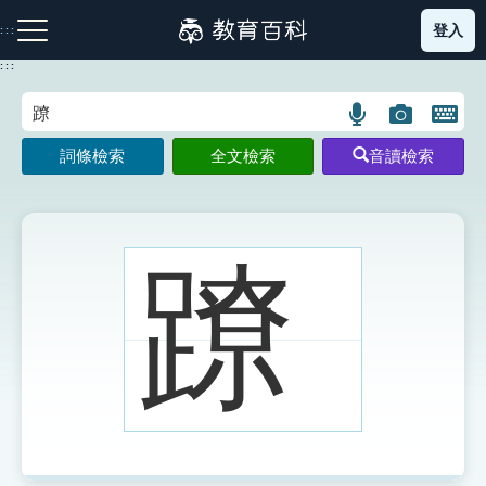
跳
登入
:::
到
主
:::
要
內
語
圖
開
容
注音索引圖示
筆畫索引圖示
部首索引表圖示
言
片
啟
詞條檢索
全文檢索
音讀檢索
搜
搜
鍵
尋
尋
盤
圖
圖
圖
示
示
示
蹽
網站導覽
生字詞彙表
成語故事