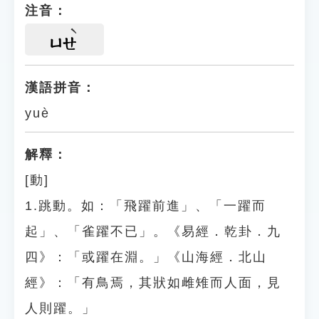
注音：
ㄩㄝ
漢語拼音：
yuè
解釋：
[動]
1.跳動。如：「飛躍前進」、「一躍而
起」、「雀躍不已」。《易經．乾卦．九
四》：「或躍在淵。」《山海經．北山
經》：「有鳥焉，其狀如雌雉而人面，見
人則躍。」