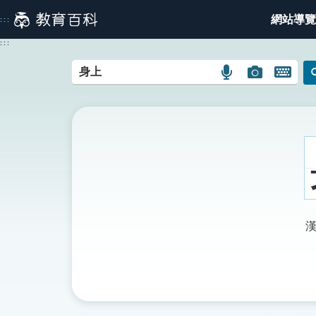
跳
網站導覽
:::
到
主
:::
要
內
語
圖
開
容
言
片
啟
搜
搜
鍵
尋
尋
盤
圖
圖
圖
示
示
示