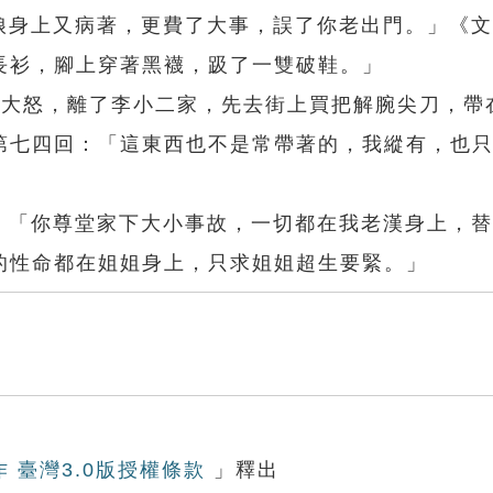
姑娘身上又病著，更費了大事，誤了你老出門。」《
長衫，腳上穿著黑襪，趿了一雙破鞋。」
冲大怒，離了李小二家，先去街上買把解腕尖刀，帶
第七四回：「這東西也不是常帶著的，我縱有，也
回：「你尊堂家下大小事故，一切都在我老漢身上，
的性命都在姐姐身上，只求姐姐超生要緊。」
作 臺灣3.0版授權條款
」釋出