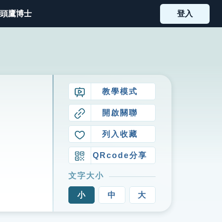
頭鷹博士
登入
教學模式
開啟關聯
列入收藏
QRcode分享
文字大小
小
中
大