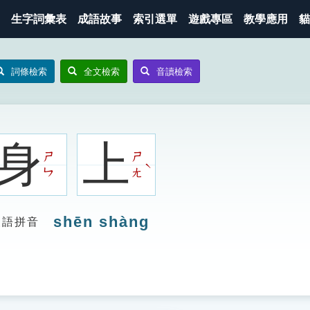
生字詞彙表
成語故事
索引選單
遊戲專區
教學應用
貓
詞條檢索
全文檢索
音讀檢索
身
上
ㄕ
ㄕ
ˋ
ㄣ
ㄤ
shēn shàng
漢語拼音