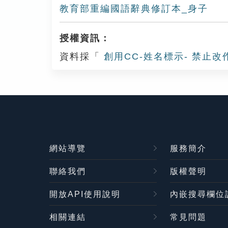
教育部重編國語辭典修訂本_身子
授權資訊：
資料採「
創用CC-姓名標示- 禁止改
網站導覽
服務簡介
聯絡我們
版權聲明
開放API使用說明
內嵌搜尋欄位
相關連結
常見問題