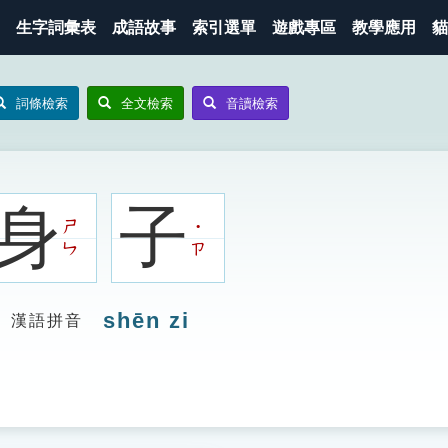
生字詞彙表
成語故事
索引選單
遊戲專區
教學應用
貓
詞條檢索
全文檢索
音讀檢索
身
子
ㄕ
˙
ㄣ
ㄗ
shēn zi
漢語拼音