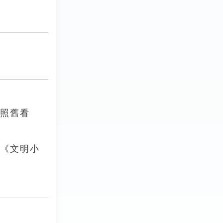
去照舊看
」《文明小