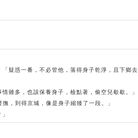
回：「疑惑一番，不必管他，落得身子乾淨，且下鄉
說事情雖多，也該保養身子，檢點著，偷空兒歇歇。
督撫，到得京城，像是身子縮矮了一段。」
？」