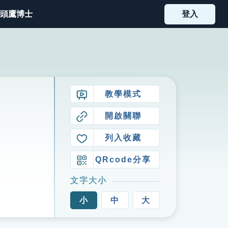
頭鷹博士
登入
教學模式
開啟關聯
列入收藏
QRcode分享
文字大小
小
中
大