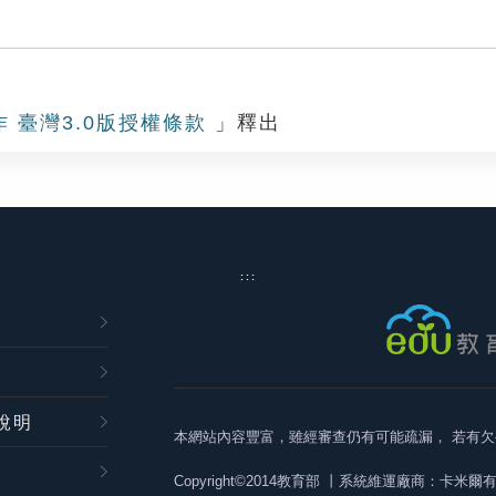
作 臺灣3.0版授權條款
」釋出
:::
說明
本網站內容豐富，雖經審查仍有可能疏漏，
若有欠
Copyright©2014教育部
丨系統維運廠商：卡米爾