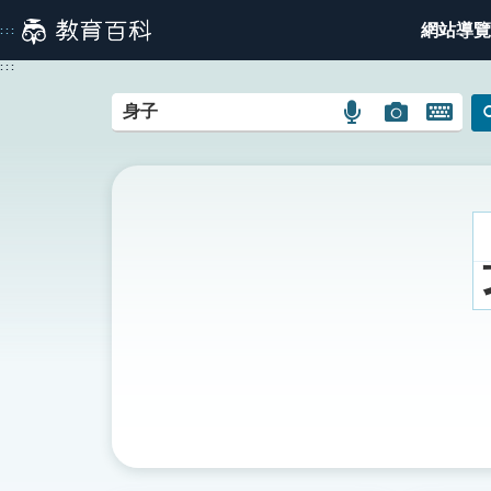
跳
網站導覽
:::
到
主
:::
要
內
語
圖
開
容
言
片
啟
搜
搜
鍵
尋
尋
盤
圖
圖
圖
示
示
示