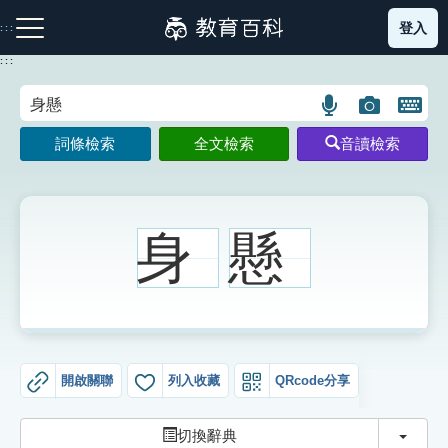
跳
登入
:::
到
主
:::
要
內
語
圖
開
容
注音索引圖示
筆畫索引圖示
部首索引表圖示
言
片
啟
詞條檢索
全文檢索
音讀檢索
搜
搜
鍵
尋
尋
盤
圖
圖
圖
示
示
示
身
懸
網站導覽
生字詞彙表
開啟關聯
列入收藏
QRcode分享
成語故事
切換
切換辭典