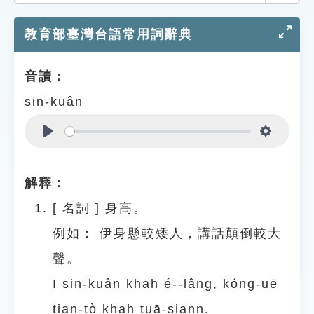
索引選單
教育部臺灣台語常用詞辭典
知識索引
單字索引
音讀：
生命大百科索引
sin-kuân
遊戲專區
Play
Settings
教學應用
解釋：
貓頭鷹博士
[
名詞
]
身高。
例如：
伊身懸較矮人，講話顛倒較大
聲。
I sin-kuân khah é--lâng, kóng-uē
tian-tò khah tuā-siann.