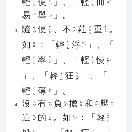
輕
便
」、「
輕
而
ㄅㄧㄢˋ
ㄑㄧㄥ
ㄑㄧㄥ
ㄦˊ
易
舉
」。
ㄐㄩˇ
ㄧˋ
隨
便
、
不
莊
重
。
ㄙㄨㄟˊ
ㄅㄧㄢˋ
ㄓㄨㄥˋ
ㄓㄨㄤ
ㄅㄨˋ
如
：「
輕
浮
」、「
ㄑㄧㄥ
ㄖㄨˊ
ㄈㄨˊ
輕
率
」、「
輕
慢
ㄕㄨㄞˋ
ㄑㄧㄥ
ㄑㄧㄥ
ㄇㄢˋ
」、「
輕
狂
」、「
ㄎㄨㄤˊ
ㄑㄧㄥ
輕
薄
」。
ㄑㄧㄥ
ㄅㄛˊ
沒
有
負
擔
和
壓
ㄇㄟˊ
ㄧㄡˇ
ㄈㄨˋ
ㄏㄢˋ
ㄉㄢ
ㄧㄚ
迫
的
。
如
：「
輕
ㄑㄧㄥ
˙ㄉㄜ
ㄆㄛˋ
ㄖㄨˊ