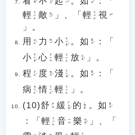
看
不
起
。
如
：「
ㄎㄢˋ
ㄅㄨˋ
ㄑㄧˇ
ㄖㄨˊ
輕
敵
」、「
輕
視
ㄑㄧㄥ
ㄑㄧㄥ
ㄉㄧˊ
ㄕˋ
」。
用
力
小
。
如
：「
ㄒㄧㄠˇ
ㄩㄥˋ
ㄌㄧˋ
ㄖㄨˊ
小
心
輕
放
」。
ㄒㄧㄠˇ
ㄒㄧㄣ
ㄑㄧㄥ
ㄈㄤˋ
程
度
淺
。
如
：「
ㄑㄧㄢˇ
ㄔㄥˊ
ㄉㄨˋ
ㄖㄨˊ
病
情
輕
」。
ㄅㄧㄥˋ
ㄑㄧㄥˊ
ㄑㄧㄥ
(10)
舒
緩
的
。
如
ㄏㄨㄢˇ
˙ㄉㄜ
ㄖㄨˊ
ㄕㄨ
：「
輕
音
樂
」、「
ㄑㄧㄥ
ㄩㄝˋ
ㄧㄣ