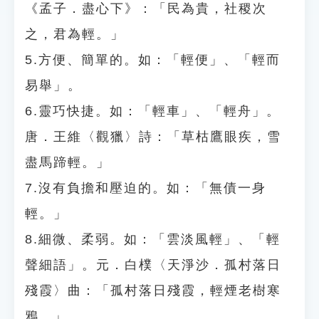
《孟子．盡心下》：「民為貴，社稷次
之，君為輕。」
5.方便、簡單的。如：「輕便」、「輕而
易舉」。
6.靈巧快捷。如：「輕車」、「輕舟」。
唐．王維〈觀獵〉詩：「草枯鷹眼疾，雪
盡馬蹄輕。」
7.沒有負擔和壓迫的。如：「無債一身
輕。」
8.細微、柔弱。如：「雲淡風輕」、「輕
聲細語」。元．白樸〈天淨沙．孤村落日
殘霞〉曲：「孤村落日殘霞，輕煙老樹寒
鴉。」