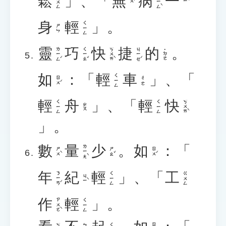
鬆
」、「
無
病
一
ㄅㄧㄥˋ
ㄙㄨㄥ
ㄨˊ
ㄧˋ
身
輕
」。
ㄑㄧㄥ
ㄕㄣ
靈
巧
快
捷
的
。
ㄌㄧㄥˊ
ㄑㄧㄠˇ
ㄎㄨㄞˋ
ㄐㄧㄝˊ
˙ㄉㄜ
如
：「
輕
車
」、「
ㄑㄧㄥ
ㄖㄨˊ
ㄔㄜ
輕
舟
」、「
輕
快
ㄎㄨㄞˋ
ㄑㄧㄥ
ㄑㄧㄥ
ㄓㄡ
」。
數
量
少
。
如
：「
ㄌㄧㄤˋ
ㄕㄨˋ
ㄕㄠˇ
ㄖㄨˊ
年
紀
輕
」、「
工
ㄋㄧㄢˊ
ㄑㄧㄥ
ㄍㄨㄥ
ㄐㄧˋ
作
輕
」。
ㄗㄨㄛˋ
ㄑㄧㄥ