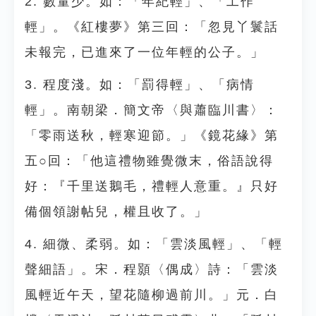
2. 數量少。如：「年紀輕」、「工作
輕」。《紅樓夢》第三回：「忽見丫鬟話
未報完，已進來了一位年輕的公子。」
3. 程度淺。如：「罰得輕」、「病情
輕」。南朝梁．簡文帝〈與蕭臨川書〉：
「零雨送秋，輕寒迎節。」《鏡花緣》第
五○回：「他這禮物雖覺微末，俗語說得
好：『千里送鵝毛，禮輕人意重。』只好
備個領謝帖兒，權且收了。」
4. 細微、柔弱。如：「雲淡風輕」、「輕
聲細語」。宋．程顥〈偶成〉詩：「雲淡
風輕近午天，望花隨柳過前川。」元．白