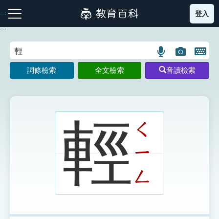
跳
登入
:::
到
主
:::
要
內
語
圖
開
容
注音索引圖示
筆畫索引圖示
部首索引表圖示
言
片
啟
詞條檢索
全文檢索
音讀檢索
搜
搜
鍵
尋
尋
盤
圖
圖
圖
示
示
示
輕
ㄑ
ㄧ
網站導覽
ㄥ
生字詞彙表
成語故事