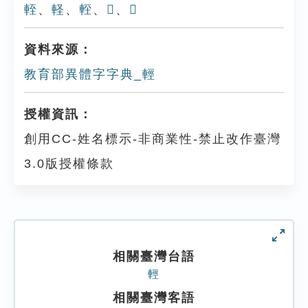
輊
、
軽
、
䡖
、
𨌷
、
𨓷
資料來源：
教育部異體字字典_輕
授權資訊：
創用CC-姓名標示-非商業性-禁止改作臺灣
3.0版授權條款
相關臺灣台語
輕
相關臺灣客語