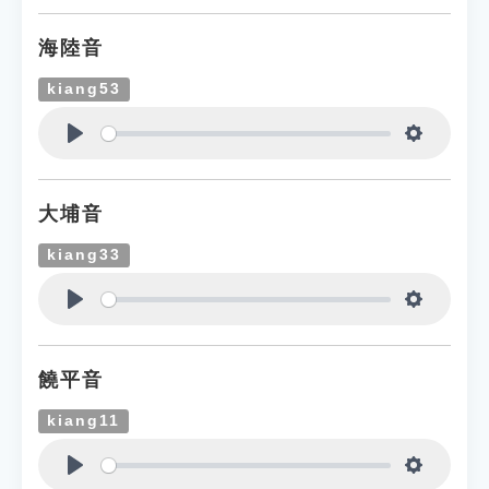
海陸音
kiang53
Play
Settings
大埔音
kiang33
Play
Settings
饒平音
kiang11