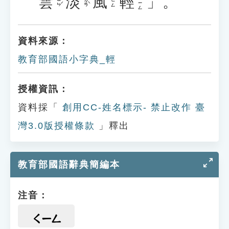
雲
淡
風
輕
」。
ㄑㄧㄥ
ㄩㄣˊ
ㄉㄢˋ
ㄈㄥ
資料來源：
教育部國語小字典_輕
授權資訊：
資料採「
創用CC-姓名標示- 禁止改作 臺
灣3.0版授權條款
」釋出
教育部國語辭典簡編本
注音：
ㄑㄧㄥ