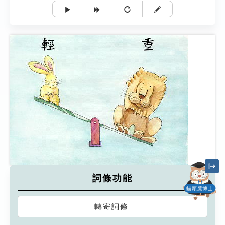
詞條功能
貓頭鷹博士
轉寄詞條