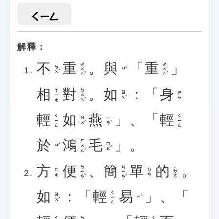
ㄑㄧㄥ
解釋：
不
重
。
與
「
重
」
ㄓㄨㄥˋ
ㄓㄨㄥˋ
ㄅㄨˊ
ㄩˇ
相
對
。
如
：「
身
ㄉㄨㄟˋ
ㄒㄧㄤ
ㄖㄨˊ
ㄕㄣ
輕
如
燕
」、「
輕
ㄑㄧㄥ
ㄑㄧㄥ
ㄖㄨˊ
ㄧㄢˋ
於
鴻
毛
」。
ㄏㄨㄥˊ
ㄇㄠˊ
ㄩˊ
方
便
、
簡
單
的
。
ㄅㄧㄢˋ
ㄐㄧㄢˇ
˙ㄉㄜ
ㄈㄤ
ㄉㄢ
如
：「
輕
易
」、「
ㄑㄧㄥ
ㄖㄨˊ
ㄧˋ