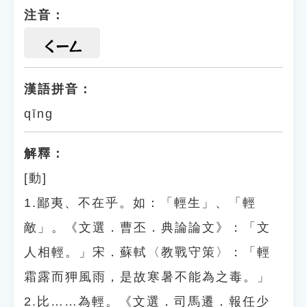
注音：
ㄑㄧㄥ
漢語拼音：
qīng
解釋：
[動]
1.鄙夷、不在乎。如：「輕生」、「輕
敵」。《文選．曹丕．典論論文》：「文
人相輕。」宋．蘇軾〈教戰守策〉：「輕
霜露而狎風雨，是故寒暑不能為之毒。」
2.比……為輕。《文選．司馬遷．報任少