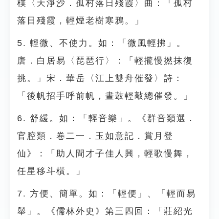
樸〈天淨沙．孤村落日殘霞〉曲：「孤村
落日殘霞，輕煙老樹寒鴉。」
5. 輕微、不使力。如：「微風輕拂」。
唐．白居易〈琵琶行〉：「輕攏慢撚抹復
挑。」宋．華岳〈江上雙舟催發〉詩：
「後帆招手呼前帆，晝鼓輕敲總催發。」
6. 舒緩。如：「輕音樂」。《群音類選．
官腔類．卷二一．玉如意記．賞月登
仙》：「助人間才子佳人興，輕歌慢舞，
任星移斗橫。」
7. 方便、簡單。如：「輕便」、「輕而易
舉」。《儒林外史》第三四回：「莊紹光