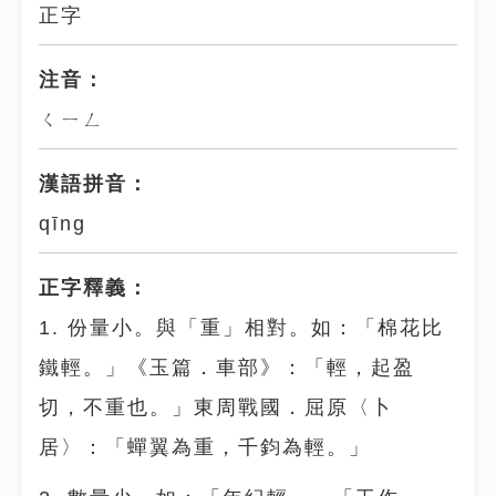
正字
注音：
ㄑㄧㄥ
漢語拼音：
qīng
正字釋義：
1. 份量小。與「重」相對。如：「棉花比
鐵輕。」《玉篇．車部》：「輕，起盈
切，不重也。」東周戰國．屈原〈卜
居〉：「蟬翼為重，千鈞為輕。」