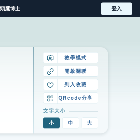
頭鷹博士
登入
教學模式
開啟關聯
列入收藏
QRcode分享
文字大小
小
中
大