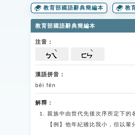
教育部國語辭典簡編本
教
教育部國語辭典簡編本
注音：
ㄅㄟ
ㄈㄣ
漢語拼音：
bèi fèn
解釋：
親族中由世代先後次序所定下的
【例】他年紀雖比我小，但以輩