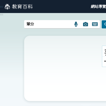
跳
網站導覽
:::
到
主
:::
要
內
語
圖
開
容
言
片
啟
搜
搜
鍵
尋
尋
盤
圖
圖
圖
示
示
示