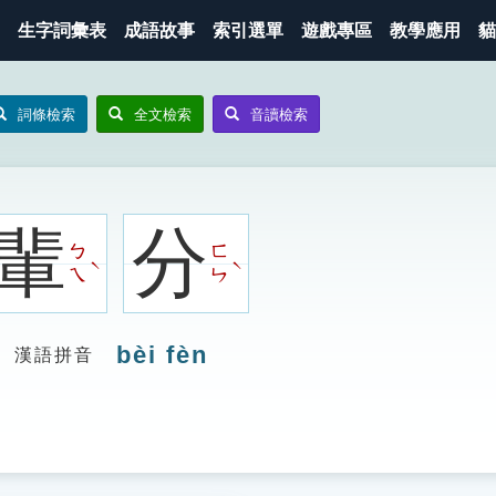
生字詞彙表
成語故事
索引選單
遊戲專區
教學應用
貓
詞條檢索
全文檢索
音讀檢索
輩
分
ㄅ
ㄈ
ˋ
ˋ
ㄟ
ㄣ
bèi fèn
漢語拼音