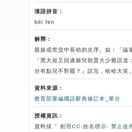
漢語拼音：
bèi fen
解釋：
親族或世交中長幼的次序。如：「論
「黑大叔又回過臉兒朝賈大少爺説道
分有點兒不對罷？』説完，哈哈大笑
資料來源：
教育部重編國語辭典修訂本_輩分
授權資訊：
資料採「
創用CC-姓名標示- 禁止改