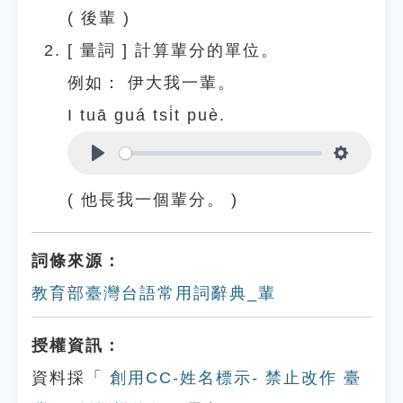
( 後輩 )
[
量詞
]
計算輩分的單位。
例如：
伊大我一輩。
I tuā guá tsi̍t puè.
Play
Settings
( 他長我一個輩分。 )
詞條來源：
教育部臺灣台語常用詞辭典_輩
授權資訊：
資料採「
創用CC-姓名標示- 禁止改作 臺