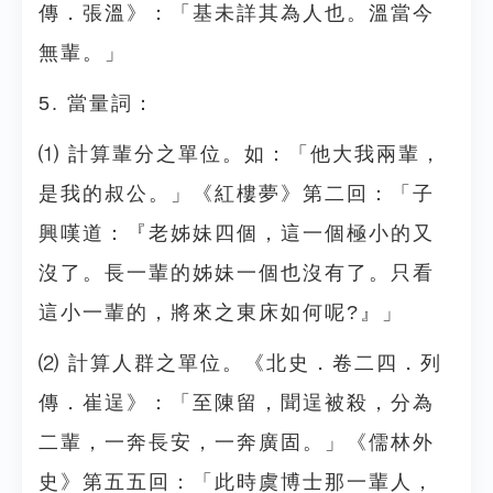
傳．張溫》：「基未詳其為人也。溫當今
無輩。」
5. 當量詞：
⑴ 計算輩分之單位。如：「他大我兩輩，
是我的叔公。」《紅樓夢》第二回：「子
興嘆道：『老姊妹四個，這一個極小的又
沒了。長一輩的姊妹一個也沒有了。只看
這小一輩的，將來之東床如何呢?』」
⑵ 計算人群之單位。《北史．卷二四．列
傳．崔逞》：「至陳留，聞逞被殺，分為
二輩，一奔長安，一奔廣固。」《儒林外
史》第五五回：「此時虞博士那一輩人，