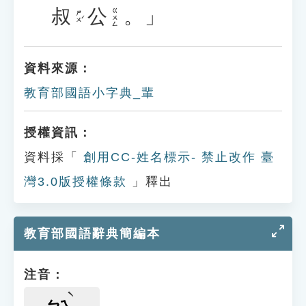
叔
公
。」
ㄍㄨㄥ
ㄕㄨˊ
資料來源：
教育部國語小字典_輩
授權資訊：
資料採「
創用CC-姓名標示- 禁止改作 臺
灣3.0版授權條款
」釋出
教育部國語辭典簡編本
注音：
ㄅㄟ