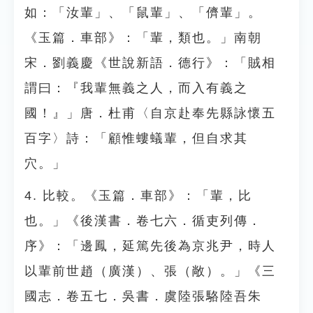
如：「汝輩」、「鼠輩」、「儕輩」。
《玉篇．車部》：「輩，類也。」南朝
宋．劉義慶《世說新語．德行》：「賊相
謂曰：『我輩無義之人，而入有義之
國！』」唐．杜甫〈自京赴奉先縣詠懷五
百字〉詩：「顧惟螻蟻輩，但自求其
穴。」
4. 比較。《玉篇．車部》：「輩，比
也。」《後漢書．卷七六．循吏列傳．
序》：「邊鳳，延篤先後為京兆尹，時人
以輩前世趙（廣漢）、張（敞）。」《三
國志．卷五七．吳書．虞陸張駱陸吾朱