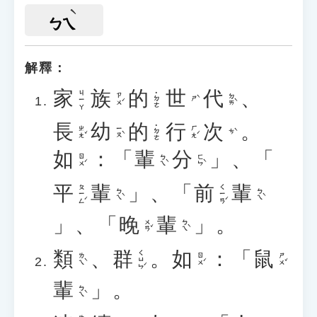
ㄅㄟ
解釋：
家
族
的
世
代
、
ㄐㄧㄚ
˙ㄉㄜ
ㄗㄨˊ
ㄉㄞˋ
ㄕˋ
長
幼
的
行
次
。
˙ㄉㄜ
ㄓㄤˇ
ㄧㄡˋ
ㄏㄤˊ
ㄘˋ
如
：「
輩
分
」、「
ㄖㄨˊ
ㄅㄟˋ
ㄈㄣˋ
平
輩
」、「
前
輩
ㄆㄧㄥˊ
ㄑㄧㄢˊ
ㄅㄟˋ
ㄅㄟˋ
」、「
晚
輩
」。
ㄨㄢˇ
ㄅㄟˋ
類
、
群
。
如
：「
鼠
ㄑㄩㄣˊ
ㄌㄟˋ
ㄖㄨˊ
ㄕㄨˇ
輩
」。
ㄅㄟˋ