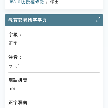
灣3.0版授權條款
」釋出
教育部異體字字典
字級：
正字
注音：
ㄅㄟˋ
漢語拼音：
bèi
正字釋義：