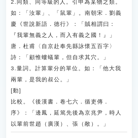
2.同類、同等級的人。引申為某物之類。
如：「汝輩」、「鼠輩」。南朝宋．劉義
慶《世說新語．德行》：「賊相謂曰：
『我輩無義之人，而入有義之國！』」
唐．杜甫〈自京赴奉先縣詠懷五百字〉
詩：「顧惟螻蟻輩，但自求其穴。」
3.量詞。計算輩分的單位。如：「他大我
兩輩，是我的叔公。」
[動]
比較。《後漢書．卷七六．循吏傳．
序》：「邊鳳，延篤先後為京兆尹，時人
以輩前世趙（廣漢）、張（敞）。」