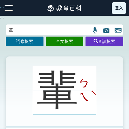
跳
登入
:::
到
主
:::
要
內
語
圖
開
容
注音索引圖示
筆畫索引圖示
部首索引表圖示
言
片
啟
詞條檢索
全文檢索
音讀檢索
搜
搜
鍵
尋
尋
盤
圖
圖
圖
示
示
示
輩
ㄅ
網站導覽
ˋ
ㄟ
生字詞彙表
成語故事