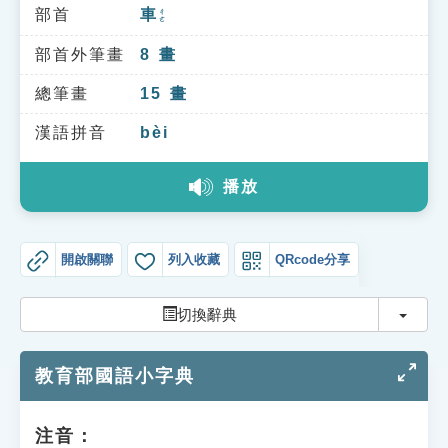
索引選單
部首
車
ㄔㄜ
知識索引
部首外筆畫
8
畫
單字索引
總筆畫
15
畫
生命大百科索引
漢語拼音
bèi
播放
遊戲專區
教學應用
開啟關聯
列入收藏
QRcode分享
貓頭鷹博士
切換
切換辭典
教育部國語小字典
注音：