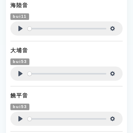
海陸音
bui11
Play
Settings
大埔音
bui53
Play
Settings
饒平音
bui53
Play
Settings