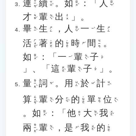
連
續
。
如
：「
人
ㄌㄧㄢˊ
ㄒㄩˋ
ㄖㄨˊ
ㄖㄣˊ
才
輩
出
」。
ㄘㄞˊ
ㄅㄟˋ
ㄔㄨ
畢
生
，
人
一
生
ㄅㄧˋ
ㄖㄣˊ
ㄕㄥ
ㄕㄥ
ㄧˋ
活
著
的
時
間
。
ㄏㄨㄛˊ
ㄐㄧㄢ
˙ㄓㄜ
˙ㄉㄜ
ㄕˊ
如
：「
一
輩
子
ㄖㄨˊ
ㄅㄟˋ
˙ㄗ
ㄧˊ
」、「
這
輩
子
」。
ㄓㄜˋ
ㄅㄟˋ
˙ㄗ
量
詞
。
用
於
計
ㄌㄧㄤˋ
ㄩㄥˋ
ㄐㄧˋ
ㄘˊ
ㄩˊ
算
輩
分
的
單
位
ㄙㄨㄢˋ
˙ㄉㄜ
ㄅㄟˋ
ㄈㄣˋ
ㄨㄟˋ
ㄉㄢ
。
如
：「
他
大
我
ㄖㄨˊ
ㄉㄚˋ
ㄨㄛˇ
ㄊㄚ
兩
輩
，
是
我
的
ㄌㄧㄤˇ
˙ㄉㄜ
ㄅㄟˋ
ㄨㄛˇ
ㄕˋ