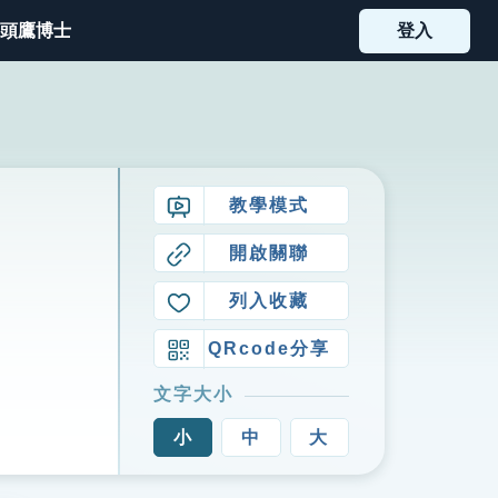
頭鷹博士
登入
教學模式
開啟關聯
列入收藏
QRcode分享
文字大小
小
中
大