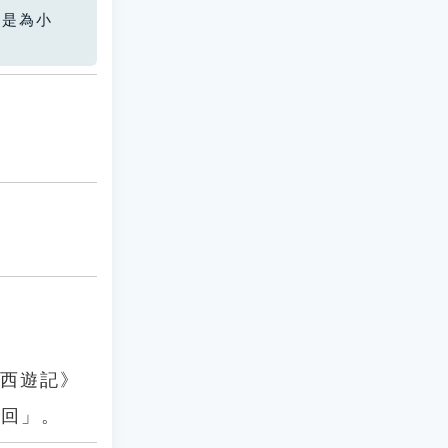
您是為小
《西遊記》
輪回」。