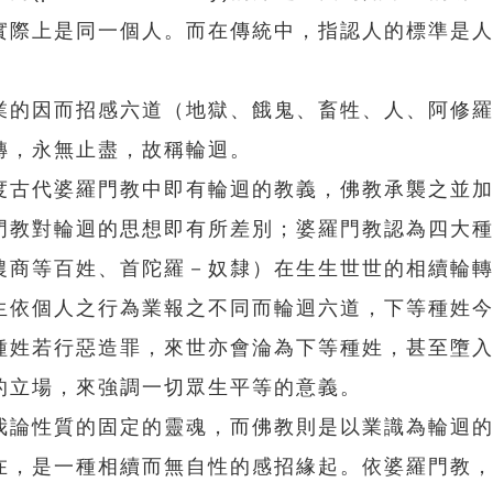
實際上是同一個人。而在傳統中，指認人的標準是
。
的因而招感六道（地獄、餓鬼、畜牲、人、阿修羅
轉，永無止盡，故稱輪迴。
古代婆羅門教中即有輪迴的教義，佛教承襲之並加
門教對輪迴的思想即有所差別；婆羅門教認為四大
農商等百姓、首陀羅－奴隸）在生生世世的相續輪
生依個人之行為業報之不同而輪迴六道，下等種姓
種姓若行惡造罪，來世亦會淪為下等種姓，甚至墮
的立場，來強調一切眾生平等的意義。
論性質的固定的靈魂，而佛教則是以業識為輪迴的
在，是一種相續而無自性的感招緣起。依婆羅門教