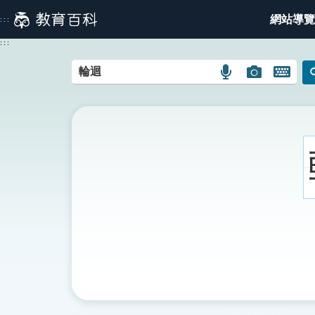
跳
網站導覽
:::
到
主
:::
要
內
語
圖
開
容
言
片
啟
搜
搜
鍵
尋
尋
盤
圖
圖
圖
示
示
示