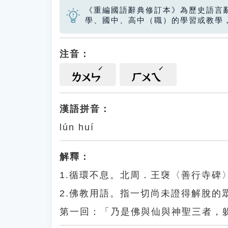
《重編國語辭典修訂本》為歷史語言
學、國中、高中（職）的學習或教學
注音：
ㄌㄨㄣ
ㄏㄨㄟ
漢語拼音：
lún huí
解釋：
1.循環不息。北周．王襃〈善行寺
2.佛教用語。指一切尚未證得解脫
第一回：「乃是佛與仙與神聖三者，