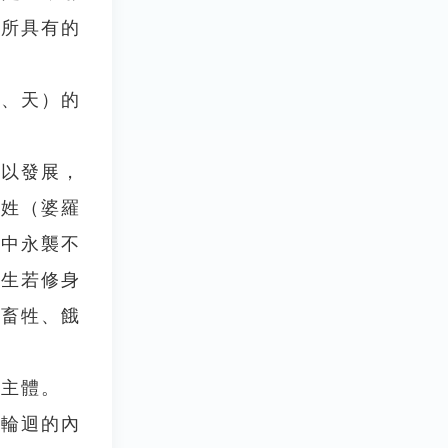
人所具有的
、天）的
以發展，
種姓（婆羅
轉中永襲不
今生若修身
入畜牲、餓
主體。
，輪迴的內