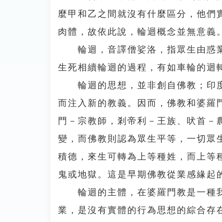
麼甲和乙之間就沒有什麼區分，他們
肉體，故依此說，輪迴概念並無意義
輪迴，音譯僧娑洛，指眾生由惑業
生死相續輪迴的過程，有如車輪的迴
輪迴的思想，並非創自佛教；印度
而注入新的教義。因而，佛教和婆羅
門－宗教師，剎帝利－王族、吠首－
變，而佛教則認為眾生平等，一切眾
積德，來生可轉為上等種姓，而上等
鬼或地獄。這是早期佛教從業感緣起
輪迴的主體，在婆羅門教是一種我
業，是沒有實體的行為思想的綜合存