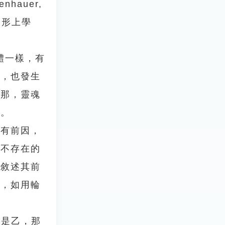
auer,
們的形上學
物體一樣，有
間，也發生
剎那，靈魂
間。
有前因，
）不存在的
以敘述其前
證，如用輪
世是乙，那