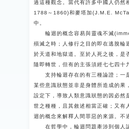
過這種觀念。當代有許多中國人仍然相信輪
1788～1860)和麥塔加(J.M.E. M
中。
輪迴的概念容易與靈魂不滅(immor
殞滅之時；人修行之目的即在逃脫輪
於天道和地獄道。至於人死之後，是
隨即轉世，但有的主張須經七七四十
支持輪迴存在的有三種論證；一是
某些意識狀態並非是身體所造成的果
設定下，導致人類意識狀態的因必然
世之種種，且其敘述相當正確；又有
迴的概念來解釋人間罪惡的來源。不
在哲學中，輪迴問題牽涉到個人認同(pe