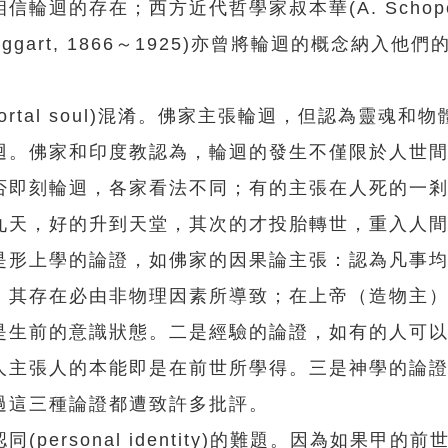
迴的存在；西方近代哲學家叔本華(A. Schopenh
cTaggart, 1866～1925)亦曾將輪迴的概念納入他
tal soul)混淆。佛家主張輪迴，但認為靈魂和
迴。佛家和印度教認為，輪迴的發生不僅限於人世
否即刻輪迴，各家看法不同；有的主張在人死的一
九天，好的升到天堂，其次的才投胎轉世，重入人
形上學的論證，如佛家的因果論主張：認為凡事均
，其存在必由非物理因素所導致；在上帝（造物主
是生前的意識狀態。二是經驗的論證，如有的人可
人主張人的本能即是在前世所學得。三是神學的論
過這三種論證都遭致許多批評。
rsonal identity)的難題。因為如果甲的前