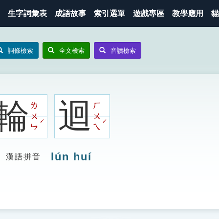
生字詞彙表
成語故事
索引選單
遊戲專區
教學應用
貓
詞條檢索
全文檢索
音讀檢索
輪
迴
ㄌ
ㄏ
ㄨ
ㄨ
ˊ
ˊ
ㄣ
ㄟ
lún huí
漢語拼音