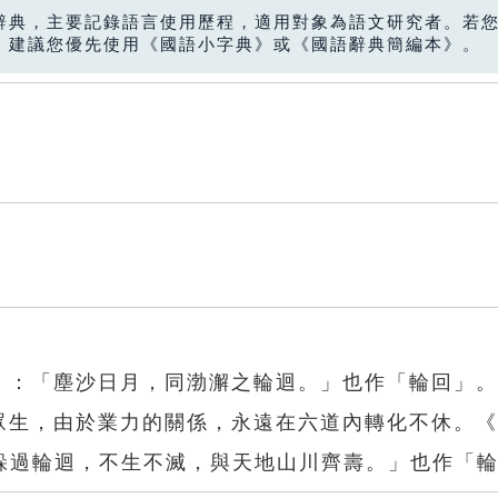
辭典，主要記錄語言使用歷程，適用對象為語文研究者。若
，建議您優先使用《國語小字典》或《國語辭典簡編本》。
碑〉：「塵沙日月，同渤澥之輪迴。」也作「輪回」。
的眾生，由於業力的關係，永遠在六道內轉化不休。
躲過輪迴，不生不滅，與天地山川齊壽。」也作「