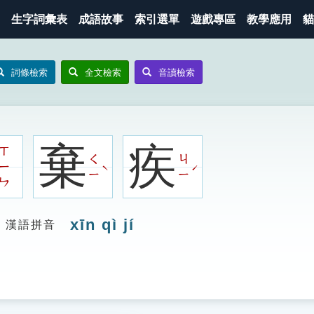
生字詞彙表
成語故事
索引選單
遊戲專區
教學應用
貓
詞條檢索
全文檢索
音讀檢索
棄
疾
ㄒ
ㄑ
ㄐ
ㄧ
ˋ
ˊ
ㄧ
ㄧ
ㄣ
xīn qì jí
漢語拼音