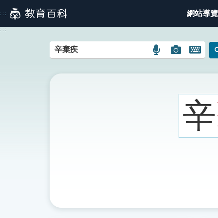
跳
網站導覽
:::
到
主
:::
要
內
語
圖
開
容
言
片
啟
搜
搜
鍵
尋
尋
盤
圖
圖
圖
辛
示
示
示