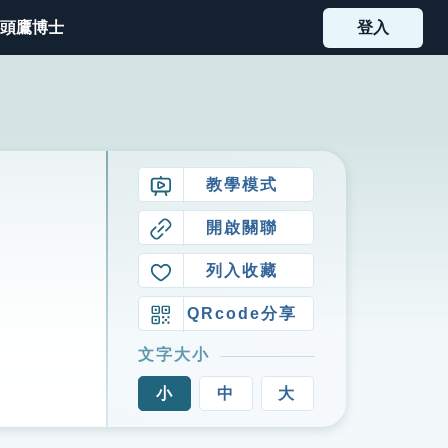
頭鷹博士
登入
教學模式
開啟關聯
列入收藏
QRcode分享
文字大小
小
中
大