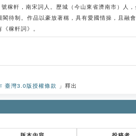
幼安，號稼軒，南宋詞人。歷城（今山東省濟南市）人
圖閣待制。作品以豪放著稱，具有愛國情操，且融
有《稼軒詞》。
作 臺灣3.0版授權條款
」釋出
版本內容
投稿者