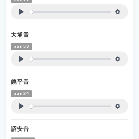
Play
Settings
大埔音
pan53
Play
Settings
饒平音
pan24
Play
Settings
詔安音