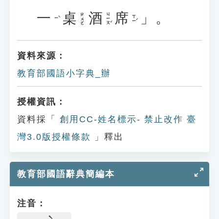
一
桌
酒
席
」。
ㄐㄧㄡˇ
ㄓㄨㄛ
ㄒㄧˊ
ㄧˋ
資料來源：
教育部國語小字典_辦
授權資訊：
資料採「
創用CC-姓名標示- 禁止改作 臺
灣3.0版授權條款
」釋出
教育部國語辭典簡編本
注音：