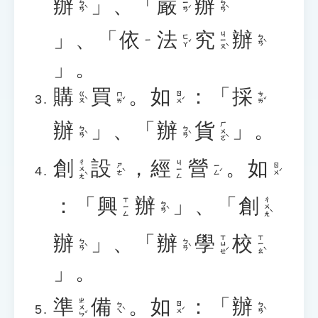
辦
」、「
嚴
辦
ㄅㄢˋ
ㄧㄢˊ
ㄅㄢˋ
」、「
依
法
究
辦
ㄐㄧㄡˋ
ㄈㄚˇ
ㄅㄢˋ
ㄧ
」。
購
買
。
如
：「
採
ㄍㄡˋ
ㄇㄞˇ
ㄖㄨˊ
ㄘㄞˇ
辦
」、「
辦
貨
」。
ㄏㄨㄛˋ
ㄅㄢˋ
ㄅㄢˋ
創
設
，
經
營
。
如
ㄔㄨㄤˋ
ㄐㄧㄥ
ㄕㄜˋ
ㄧㄥˊ
ㄖㄨˊ
：「
興
辦
」、「
創
ㄔㄨㄤˋ
ㄒㄧㄥ
ㄅㄢˋ
辦
」、「
辦
學
校
ㄒㄩㄝˊ
ㄒㄧㄠˋ
ㄅㄢˋ
ㄅㄢˋ
」。
準
備
。
如
：「
辦
ㄓㄨㄣˇ
ㄅㄟˋ
ㄖㄨˊ
ㄅㄢˋ