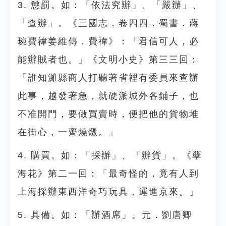
3. 懲罰。如：「依法究辦」、「嚴辦」、
「查辦」。《三國志．卷四四．蜀書．蔣
琬費禕姜維傳．費禕》：「君信可人，必
能辦賊者也。」《文明小史》第三三回：
「誰知濰縣商人打聽著省裡有委員來查辦
此事，越發著急，就硬派城外各鋪子，也
不准開門，要做買賣時，便把他的貨物堆
在街心，一齊燒燬。」
4. 購買。如：「採辦」、「辦貨」。《孽
海花》第二一回：「最奇怪的，竟有人到
上海採辦東西洋奇巧玩具，運進京來。」
5. 具備。如：「辦酒席」。元．劉唐卿