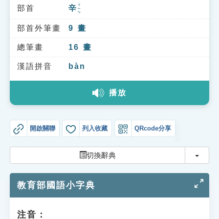
索引選單
ㄒㄧㄣ
部首
辛
知識索引
部首外筆畫
9
畫
單字索引
總筆畫
16
畫
生命大百科索引
漢語拼音
bàn
遊戲專區
播放
教學應用
開啟關聯
列入收藏
QRcode分享
貓頭鷹博士
切換
切換辭典
教育部國語小字典
注音：