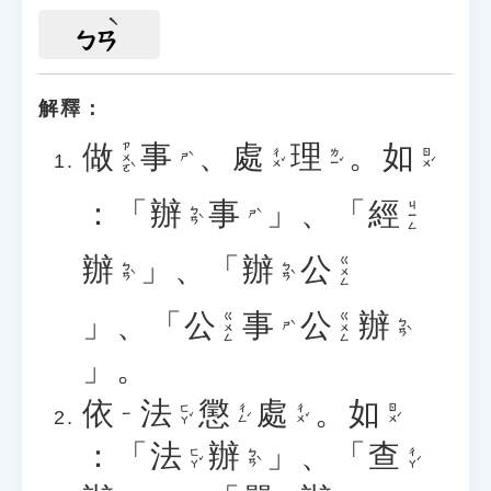
ㄅㄢ
解釋：
做
事
、
處
理
。
如
ㄗㄨㄛˋ
ㄔㄨˇ
ㄌㄧˇ
ㄖㄨˊ
ㄕˋ
：「
辦
事
」、「
經
ㄐㄧㄥ
ㄅㄢˋ
ㄕˋ
辦
」、「
辦
公
ㄍㄨㄥ
ㄅㄢˋ
ㄅㄢˋ
」、「
公
事
公
辦
ㄍㄨㄥ
ㄍㄨㄥ
ㄅㄢˋ
ㄕˋ
」。
依
法
懲
處
。
如
ㄈㄚˇ
ㄔㄥˊ
ㄔㄨˇ
ㄖㄨˊ
ㄧ
：「
法
辦
」、「
查
ㄈㄚˇ
ㄅㄢˋ
ㄔㄚˊ