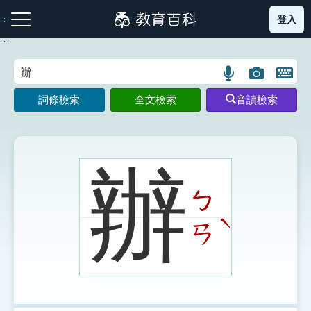
跳
登入
:::
到
主
:::
要
內
語
圖
開
容
注音索引圖示
筆畫索引圖示
部首索引表圖示
言
片
啟
詞條檢索
全文檢索
音讀檢索
搜
搜
鍵
尋
尋
盤
圖
圖
圖
示
示
示
辦
ㄅ
網站導覽
ˋ
ㄢ
生字詞彙表
成語故事