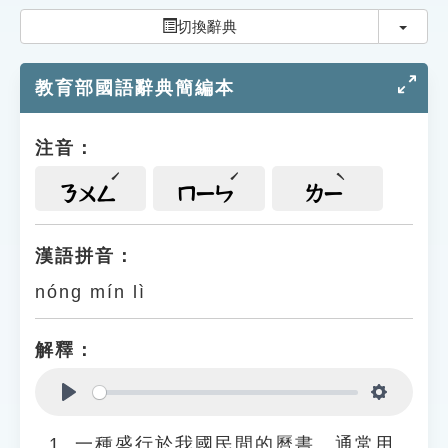
索引選單
切換
切換辭典
知識索引
教育部國語辭典簡編本
單字索引
生命大百科索引
注音：
遊戲專區
ㄋㄨㄥ
ㄇㄧㄣ
ㄌㄧ
教學應用
漢語拼音：
nóng mín lì
貓頭鷹博士
解釋：
Play
Settings
一種盛行於我國民間的曆書。通常用