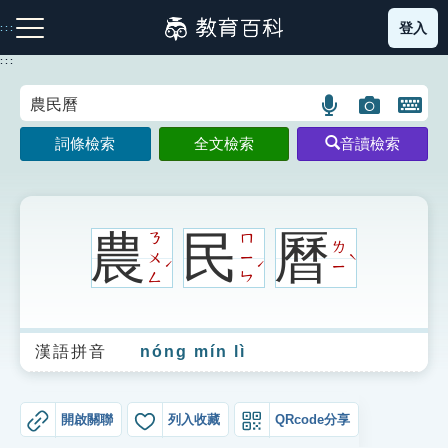
跳
登入
:::
到
主
:::
要
內
語
圖
開
容
注音索引圖示
筆畫索引圖示
部首索引表圖示
言
片
啟
詞條檢索
全文檢索
音讀檢索
搜
搜
鍵
尋
尋
盤
圖
圖
圖
示
示
示
農
民
曆
ㄋ
ㄇ
ㄌ
ㄨ
ㄧ
ˋ
ˊ
ˊ
ㄧ
ㄥ
ㄣ
網站導覽
漢語拼音
nóng mín lì
生字詞彙表
成語故事
開啟關聯
列入收藏
QRcode分享