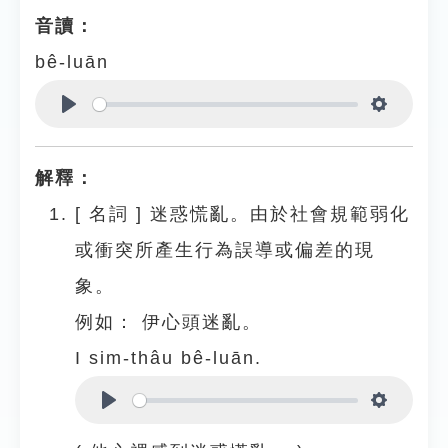
音讀：
bê-luān
Play
Settings
解釋：
[
名詞
]
迷惑慌亂。由於社會規範弱化
或衝突所產生行為誤導或偏差的現
象。
例如：
伊心頭迷亂。
I sim-thâu bê-luān.
Play
Settings