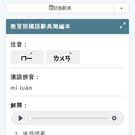
索引選單
切換
切換辭典
知識索引
教育部國語辭典簡編本
單字索引
生命大百科索引
注音：
遊戲專區
ㄇㄧ
ㄌㄨㄢ
教學應用
漢語拼音：
mí luàn
貓頭鷹博士
解釋：
Play
Settings
迷惑慌亂。