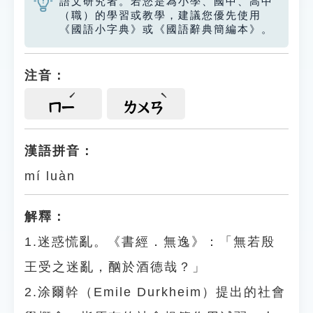
語文研究者。若您是為小學、國中、高中
（職）的學習或教學，建議您優先使用
《國語小字典》或《國語辭典簡編本》。
注音：
ㄇㄧ
ㄌㄨㄢ
漢語拼音：
mí luàn
解釋：
1.迷惑慌亂。《書經．無逸》：「無若殷
王受之迷亂，酗於酒德哉？」
2.涂爾幹（Emile Durkheim）提出的社會