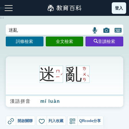
跳
登入
:::
到
主
:::
要
內
語
圖
開
容
注音索引圖示
筆畫索引圖示
部首索引表圖示
言
片
啟
詞條檢索
全文檢索
音讀檢索
搜
搜
鍵
尋
尋
盤
圖
圖
圖
示
示
示
迷
亂
ㄌ
ㄇ
ㄨ
ˊ
ˋ
ㄧ
ㄢ
網站導覽
漢語拼音
mí luàn
生字詞彙表
成語故事
開啟關聯
列入收藏
QRcode分享