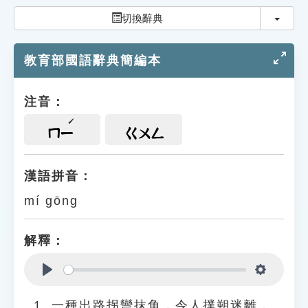
索引選單
切換
切換辭典
知識索引
教育部國語辭典簡編本
單字索引
生命大百科索引
注音：
遊戲專區
ㄇㄧ
ㄍㄨㄥ
教學應用
漢語拼音：
mí gōng
貓頭鷹博士
解釋：
Play
Settings
一種出路拐彎抹角，令人撲朔迷離，