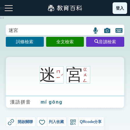
跳
登入
:::
到
主
:::
要
內
語
圖
開
容
注音索引圖示
筆畫索引圖示
部首索引表圖示
言
片
啟
詞條檢索
全文檢索
音讀檢索
搜
搜
鍵
尋
尋
盤
圖
圖
圖
示
示
示
迷
宮
ㄍ
ㄇ
ㄨ
ˊ
ㄧ
ㄥ
網站導覽
漢語拼音
mí gōng
生字詞彙表
成語故事
開啟關聯
列入收藏
QRcode分享