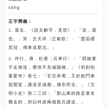
sòng
正字釋義：
1. 遣去。《說文解字．辵部》：「送，遣
也。」宋．文天祥〈正氣歌〉：「楚囚纓
其冠，傳車送窮北。」
2. 伴行。唐．杜甫〈兵車行〉：「耶娘妻
子走相送，塵埃不見咸陽橋。」《初刻拍
案驚奇》卷七：「玄宗幸蜀，又於劍門奉
迎鸞駕，護送至成都，拂衣而去。」《文
明小史》第二三回：「那山東的路是著名
難走的，所以特派兩個親兵護送。」