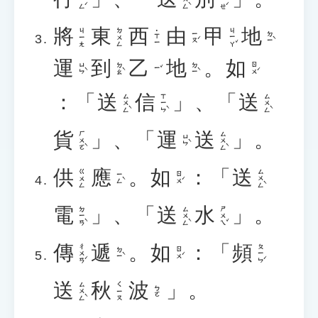
將
東
西
由
甲
地
ㄐㄧㄚˇ
ㄐㄧㄤ
ㄉㄨㄥ
˙ㄒㄧ
ㄧㄡˊ
ㄉㄧˋ
運
到
乙
地
。
如
ㄩㄣˋ
ㄉㄠˋ
ㄉㄧˋ
ㄖㄨˊ
ㄧˇ
：「
送
信
」、「
送
ㄙㄨㄥˋ
ㄒㄧㄣˋ
ㄙㄨㄥˋ
貨
」、「
運
送
」。
ㄏㄨㄛˋ
ㄙㄨㄥˋ
ㄩㄣˋ
供
應
。
如
：「
送
ㄙㄨㄥˋ
ㄍㄨㄥ
ㄧㄥˋ
ㄖㄨˊ
電
」、「
送
水
」。
ㄉㄧㄢˋ
ㄙㄨㄥˋ
ㄕㄨㄟˇ
傳
遞
。
如
：「
頻
ㄔㄨㄢˊ
ㄆㄧㄣˊ
ㄉㄧˋ
ㄖㄨˊ
送
秋
波
」。
ㄙㄨㄥˋ
ㄑㄧㄡ
ㄅㄛ