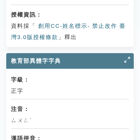
授權資訊：
資料採「
創用CC-姓名標示- 禁止改作 臺
灣3.0版授權條款
」釋出
教育部異體字字典
字級：
正字
注音：
ㄙㄨㄥˋ
漢語拼音：