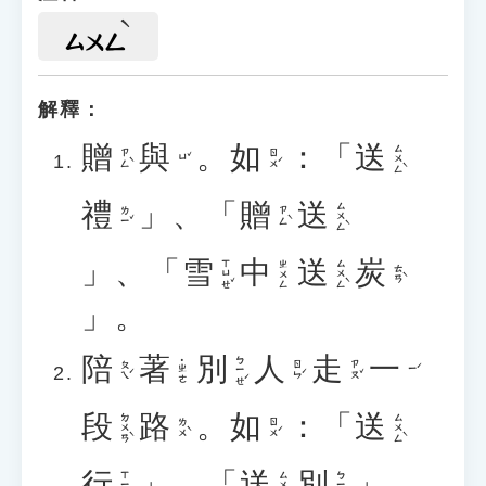
ㄙㄨㄥ
解釋：
贈
與
。
如
：「
送
ㄙㄨㄥˋ
ㄗㄥˋ
ㄖㄨˊ
ㄩˇ
禮
」、「
贈
送
ㄙㄨㄥˋ
ㄌㄧˇ
ㄗㄥˋ
」、「
雪
中
送
炭
ㄒㄩㄝˇ
ㄙㄨㄥˋ
ㄓㄨㄥ
ㄊㄢˋ
」。
陪
著
別
人
走
一
ㄅㄧㄝˊ
˙ㄓㄜ
ㄆㄟˊ
ㄖㄣˊ
ㄗㄡˇ
ㄧˊ
段
路
。
如
：「
送
ㄉㄨㄢˋ
ㄙㄨㄥˋ
ㄌㄨˋ
ㄖㄨˊ
行
」、「
送
別
」。
ㄒㄧㄥˊ
ㄙㄨㄥˋ
ㄅㄧㄝˊ