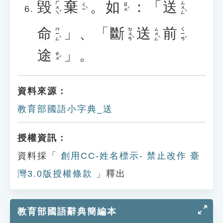
毀
棄
。
如
：「
送
ㄏㄨㄟˇ
ㄙㄨㄥˋ
ㄑㄧˋ
ㄖㄨˊ
命
」、「
斷
送
前
ㄇㄧㄥˋ
ㄉㄨㄢˋ
ㄙㄨㄥˋ
ㄑㄧㄢˊ
途
」。
ㄊㄨˊ
資料來源：
教育部國語小字典_送
授權資訊：
資料採「
創用CC-姓名標示- 禁止改作 臺
灣3.0版授權條款
」釋出
教育部國語辭典簡編本