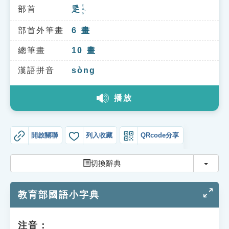
索引選單
ㄔㄨㄛˋ
部首
辵
知識索引
部首外筆畫
6
畫
單字索引
總筆畫
10
畫
生命大百科索引
漢語拼音
sòng
遊戲專區
播放
教學應用
開啟關聯
列入收藏
QRcode分享
貓頭鷹博士
切換
切換辭典
教育部國語小字典
注音：