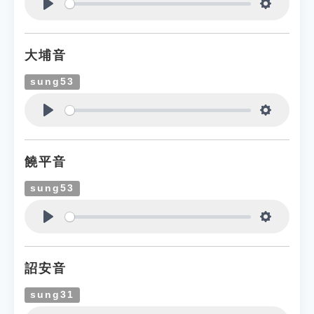
Play
Settings
大埔音
sung53
Play
Settings
饒平音
sung53
Play
Settings
詔安音
sung31