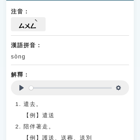
注音：
ㄙㄨㄥ
漢語拼音：
sòng
解釋：
Play
Settings
遣去。
【例】遣送
陪伴著走。
【例】護送、送葬、送別