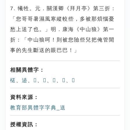
7. 犧牲。元．關漢卿《拜月亭》第三折：
「您哥哥暑濕風寒縱較些，多被那煩惱憂
愁上送了也。」明．康海《中山狼》第一
折：「中山狼呵！則被您險些兒把俺管閒
事的先生斷送的眼巴巴！」
相關異體字：
㮸
、
䢠
、
𨓵
、
𨕼
、
𨔮
、
𨕪
、
𨕩
資料來源：
教育部異體字字典_送
授權資訊：