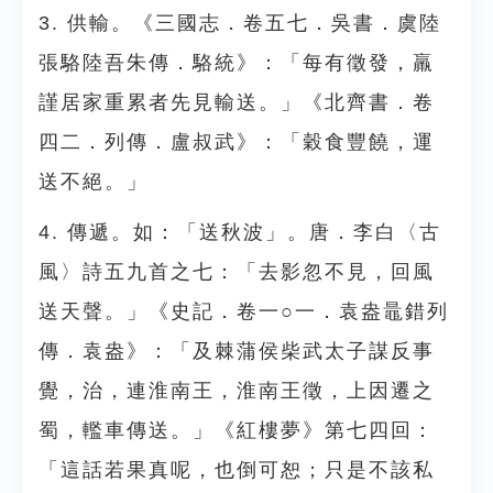
3. 供輸。《三國志．卷五七．吳書．虞陸
張駱陸吾朱傳．駱統》：「每有徵發，羸
謹居家重累者先見輸送。」《北齊書．卷
四二．列傳．盧叔武》：「穀食豐饒，運
送不絕。」
4. 傳遞。如：「送秋波」。唐．李白〈古
風〉詩五九首之七：「去影忽不見，回風
送天聲。」《史記．卷一○一．袁盎鼂錯列
傳．袁盎》：「及棘蒲侯柴武太子謀反事
覺，治，連淮南王，淮南王徵，上因遷之
蜀，轞車傳送。」《紅樓夢》第七四回：
「這話若果真呢，也倒可恕；只是不該私