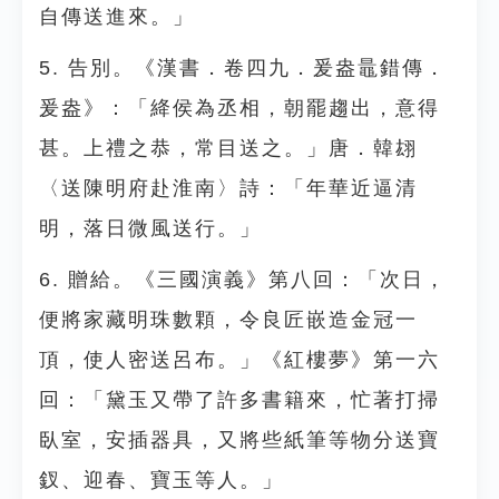
自傳送進來。」
5. 告別。《漢書．卷四九．爰盎鼂錯傳．
爰盎》：「絳侯為丞相，朝罷趨出，意得
甚。上禮之恭，常目送之。」唐．韓翃
〈送陳明府赴淮南〉詩：「年華近逼清
明，落日微風送行。」
6. 贈給。《三國演義》第八回：「次日，
便將家藏明珠數顆，令良匠嵌造金冠一
頂，使人密送呂布。」《紅樓夢》第一六
回：「黛玉又帶了許多書籍來，忙著打掃
臥室，安插器具，又將些紙筆等物分送寶
釵、迎春、寶玉等人。」