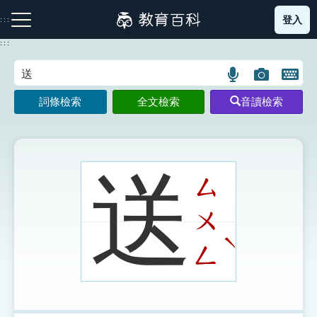
跳
登入
:::
到
主
:::
要
內
語
圖
開
容
注音索引圖示
筆畫索引圖示
部首索引表圖示
言
片
啟
詞條檢索
全文檢索
音讀檢索
搜
搜
鍵
尋
尋
盤
圖
圖
圖
示
示
示
送
ㄙ
ㄨ
網站導覽
ˋ
ㄥ
生字詞彙表
成語故事