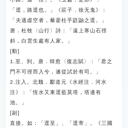
「逕，路逕也。」《莊子．徐无鬼》：
「夫逃虛空者，藜藿柱乎鼪鼬之逕。」
唐．杜牧〈山行〉詩：「遠上寒山石徑
斜，白雲生處有人家。」
[動]
1.至、到。唐．韓愈〈復志賦〉：「君之
門不可徑而入兮，遂從試於有司。」
2.注入。北魏．酈道元《水經注．河水
注》：「恆水又東逕藍莫塔，塔邊有
池。」
[副]
直接。如：「逕至」、「逕寄」。《三國