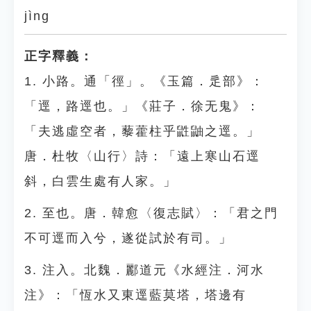
jìng
正字釋義：
1. 小路。通「徑」。《玉篇．辵部》：
「逕，路逕也。」《莊子．徐无鬼》：
「夫逃虛空者，藜藿柱乎鼪鼬之逕。」
唐．杜牧〈山行〉詩：「遠上寒山石逕
斜，白雲生處有人家。」
2. 至也。唐．韓愈〈復志賦〉：「君之門
不可逕而入兮，遂從試於有司。」
3. 注入。北魏．酈道元《水經注．河水
注》：「恆水又東逕藍莫塔，塔邊有