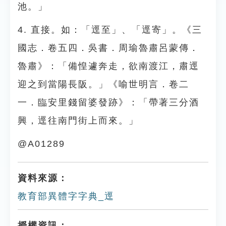
池。」
4. 直接。如：「逕至」、「逕寄」。《三
國志．卷五四．吳書．周瑜魯肅呂蒙傳．
魯肅》：「備惶遽奔走，欲南渡江，肅逕
迎之到當陽長阪。」《喻世明言．卷二
一．臨安里錢留婆發跡》：「帶著三分酒
興，逕往南門街上而來。」
@A01289
資料來源：
教育部異體字字典_逕
授權資訊：