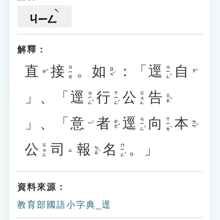
ㄐㄧㄥ
解釋：
直
接
。
如
：「
逕
自
ㄐㄧㄥˋ
ㄐㄧㄝ
ㄖㄨˊ
ㄓˊ
ㄗˋ
」、「
逕
行
公
告
ㄐㄧㄥˋ
ㄒㄧㄥˊ
ㄍㄨㄥ
ㄍㄠˋ
」、「
意
者
逕
向
本
ㄐㄧㄥˋ
ㄒㄧㄤˋ
ㄓㄜˇ
ㄅㄣˇ
ㄧˋ
公
司
報
名
。」
ㄇㄧㄥˊ
ㄍㄨㄥ
ㄅㄠˋ
ㄙ
資料來源：
教育部國語小字典_逕