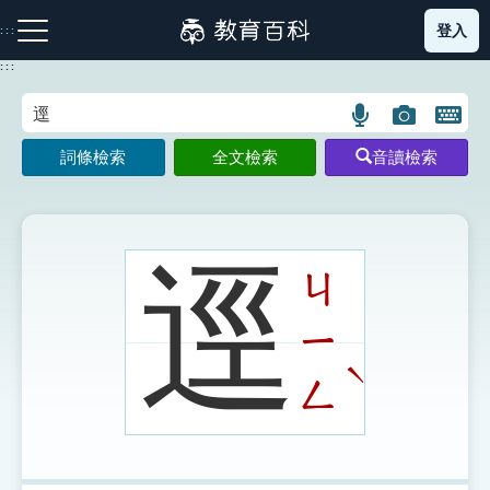
跳
登入
:::
到
主
:::
要
內
語
圖
開
容
注音索引圖示
筆畫索引圖示
部首索引表圖示
言
片
啟
詞條檢索
全文檢索
音讀檢索
搜
搜
鍵
尋
尋
盤
圖
圖
圖
示
示
示
逕
ㄐ
ㄧ
網站導覽
ˋ
ㄥ
生字詞彙表
成語故事