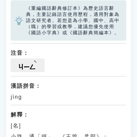
《重編國語辭典修訂本》為歷史語言辭
典，主要記錄語言使用歷程，適用對象為
語文研究者。若您是為小學、國中、高中
（職）的學習或教學，建議您優先使用
《國語小字典》或《國語辭典簡編本》。
注音：
ㄐㄧㄥ
漢語拼音：
jìng
解釋：
[名]
小路。通「徑」。《玉篇．辵部》：