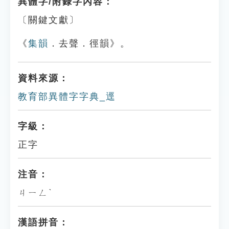
異體字/附錄字內容：
〔關鍵文獻〕
《
集韻
．去聲．徑韻》。
資料來源：
教育部異體字字典_逕
字級：
正字
注音：
ㄐㄧㄥˋ
漢語拼音：