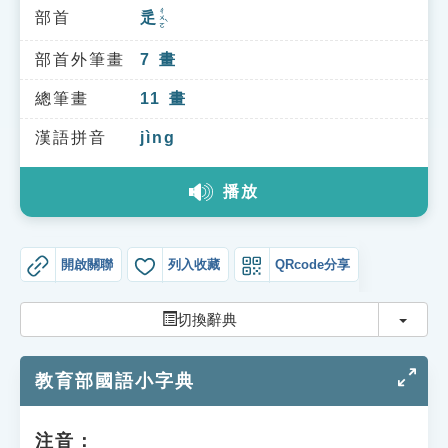
索引選單
ㄔㄨㄛˋ
部首
辵
知識索引
部首外筆畫
7
畫
單字索引
總筆畫
11
畫
生命大百科索引
漢語拼音
jìng
遊戲專區
播放
教學應用
開啟關聯
列入收藏
QRcode分享
貓頭鷹博士
切換
切換辭典
教育部國語小字典
注音：