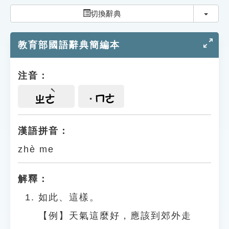
索引選單
切換
切換辭典
知識索引
教育部國語辭典簡編本
單字索引
生命大百科索引
注音：
遊戲專區
ㄇㄜ
ㄓㄜ
教學應用
漢語拼音：
zhè me
貓頭鷹博士
解釋：
如此、這樣。
【例】天氣這麼好，應該到郊外走