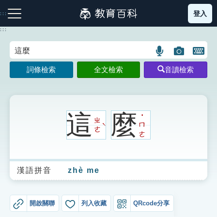
跳
登入
:::
到
主
:::
要
內
語
圖
開
容
注音索引圖示
筆畫索引圖示
部首索引表圖示
言
片
啟
詞條檢索
全文檢索
音讀檢索
搜
搜
鍵
尋
尋
盤
圖
圖
圖
示
示
示
這
麼
˙
ㄓ
ㄇ
ˋ
ㄜ
ㄜ
網站導覽
漢語拼音
zhè me
生字詞彙表
成語故事
開啟關聯
列入收藏
QRcode分享