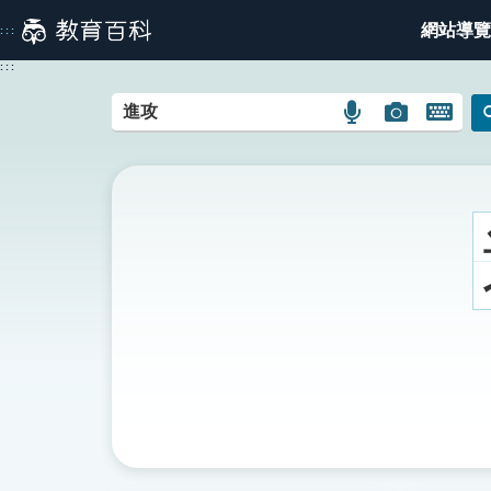
跳
網站導覽
:::
到
主
:::
要
內
語
圖
開
容
言
片
啟
搜
搜
鍵
尋
尋
盤
圖
圖
圖
示
示
示