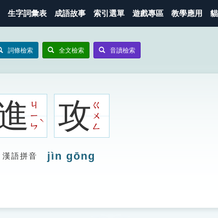
生字詞彙表
成語故事
索引選單
遊戲專區
教學應用
貓
詞條檢索
全文檢索
音讀檢索
進
攻
ㄐ
ㄍ
ㄧ
ㄨ
ˋ
ㄣ
ㄥ
jìn gōng
漢語拼音