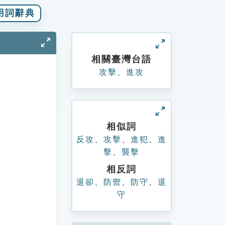
用詞辭典
相關臺灣台語
攻擊
、
進攻
相似詞
反攻
、
攻擊
、
進犯
、
進
擊
、
襲擊
相反詞
退卻
、
防禦
、
防守
、
退
守