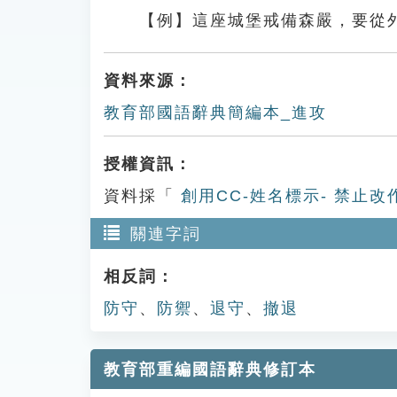
【例】這座城堡戒備森嚴，要從
資料來源：
教育部國語辭典簡編本_進攻
授權資訊：
資料採「
創用CC-姓名標示- 禁止改
關連字詞
相反詞：
防守
、
防禦
、
退守
、
撤退
教育部重編國語辭典修訂本