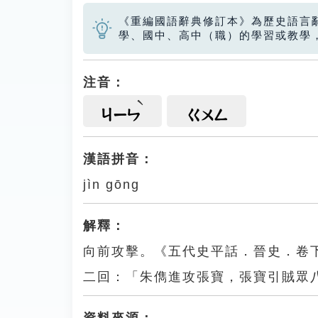
《重編國語辭典修訂本》為歷史語言
學、國中、高中（職）的學習或教學
注音：
ㄐㄧㄣ
ㄍㄨㄥ
漢語拼音：
jìn gōng
解釋：
向前攻擊。《五代史平話．晉史．卷
二回：「朱儁進攻張寶，張寶引賊眾