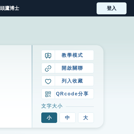
頭鷹博士
登入
教學模式
開啟關聯
列入收藏
QRcode分享
文字大小
小
中
大