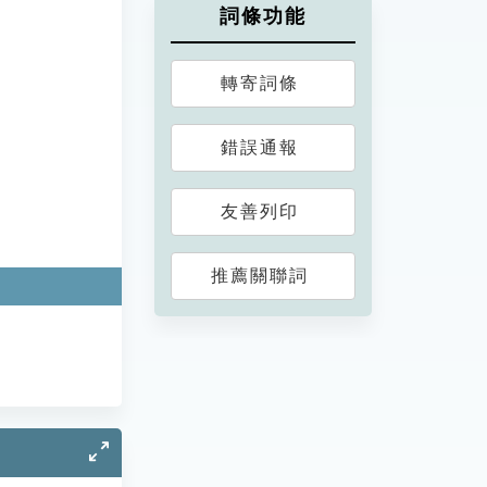
詞條功能
轉寄詞條
錯誤通報
友善列印
推薦關聯詞