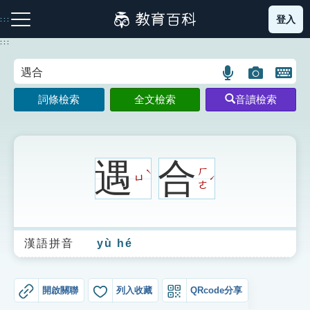
跳
登入
:::
到
主
:::
要
內
語
圖
開
容
注音索引圖示
筆畫索引圖示
部首索引表圖示
言
片
啟
詞條檢索
全文檢索
音讀檢索
搜
搜
鍵
尋
尋
盤
圖
圖
圖
示
示
示
遇
合
ㄏ
ˋ
ㄩ
ˊ
ㄜ
網站導覽
漢語拼音
yù hé
生字詞彙表
成語故事
開啟關聯
列入收藏
QRcode分享