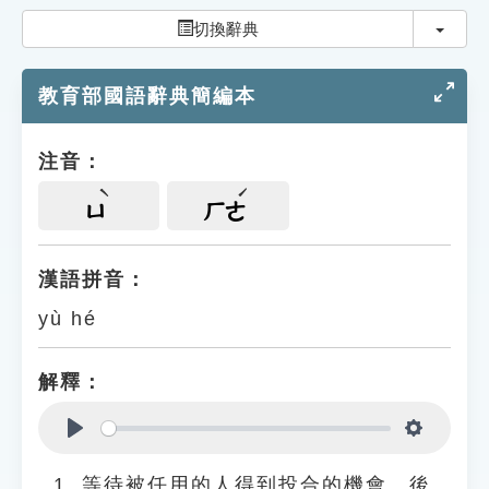
索引選單
切換
切換辭典
知識索引
教育部國語辭典簡編本
單字索引
生命大百科索引
注音：
遊戲專區
ㄩ
ㄏㄜ
教學應用
漢語拼音：
yù hé
貓頭鷹博士
解釋：
Play
Settings
等待被任用的人得到投合的機會。後