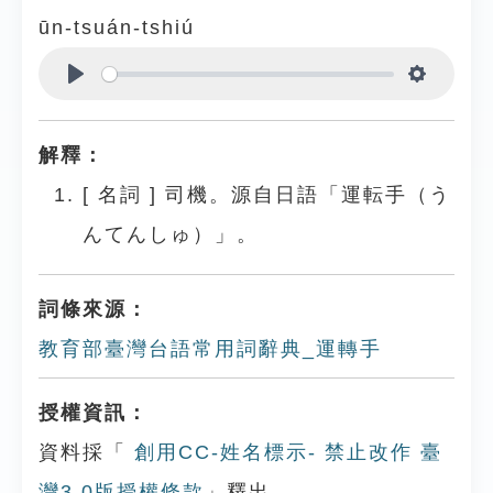
ūn-tsuán-tshiú
Play
Settings
解釋：
[
名詞
]
司機。源自日語「運転手（う
んてんしゅ）」。
詞條來源：
教育部臺灣台語常用詞辭典_運轉手
授權資訊：
資料採「
創用CC-姓名標示- 禁止改作 臺
灣3.0版授權條款
」釋出