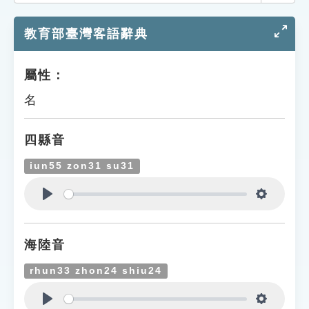
索引選單
教育部臺灣客語辭典
知識索引
單字索引
屬性：
生命大百科索引
名
遊戲專區
四縣音
教學應用
iun55 zon31 su31
貓頭鷹博士
Play
Settings
海陸音
rhun33 zhon24 shiu24