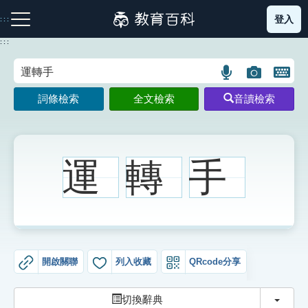
跳
登入
:::
到
主
:::
要
內
語
圖
開
容
注音索引圖示
筆畫索引圖示
部首索引表圖示
言
片
啟
詞條檢索
全文檢索
音讀檢索
搜
搜
鍵
尋
尋
盤
圖
圖
圖
示
示
示
運
轉
手
網站導覽
生字詞彙表
開啟關聯
列入收藏
QRcode分享
成語故事
切換
切換辭典