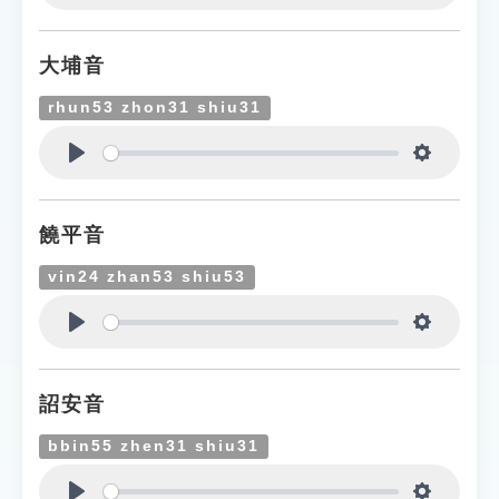
Play
Settings
大埔音
rhun53 zhon31 shiu31
Play
Settings
饒平音
vin24 zhan53 shiu53
Play
Settings
詔安音
bbin55 zhen31 shiu31