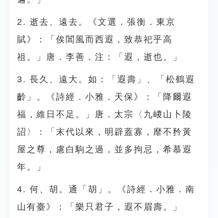
2. 逝去、遠去。《文選．張衡．東京
賦》：「俟閶風而西遐，致恭祀乎高
祖。」唐．李善．注：「遐，逝也。」
3. 長久、遠大。如：「遐壽」、「松鶴遐
齡」。《詩經．小雅．天保》：「降爾遐
福，維日不足。」唐．太宗〈九嵕山卜陵
詔〉：「末代以來，明辟蓋寡，靡不矜黃
屋之尊，慮白駒之過，並多拘忌，希慕遐
年。」
4. 何、胡。通「胡」。《詩經．小雅．南
山有臺》：「樂只君子，遐不眉壽。」