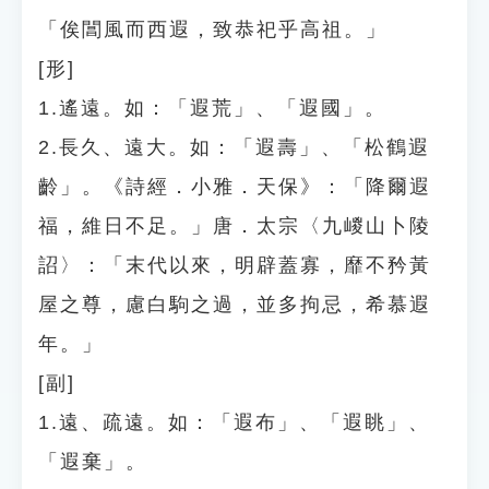
「俟閶風而西遐，致恭祀乎高祖。」
[形]
1.遙遠。如：「遐荒」、「遐國」。
2.長久、遠大。如：「遐壽」、「松鶴遐
齡」。《詩經．小雅．天保》：「降爾遐
福，維日不足。」唐．太宗〈九嵕山卜陵
詔〉：「末代以來，明辟蓋寡，靡不矜黃
屋之尊，慮白駒之過，並多拘忌，希慕遐
年。」
[副]
1.遠、疏遠。如：「遐布」、「遐眺」、
「遐棄」。