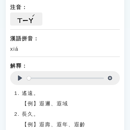
注音：
ㄒㄧㄚ
漢語拼音：
xiá
解釋：
Play
Settings
遙遠。
【例】遐邇、遐域
長久。
【例】遐壽、遐年、遐齡