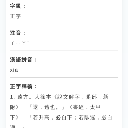
字級：
正字
注音：
ㄒㄧㄚˊ
漢語拼音：
xiá
正字釋義：
1. 遠方。大徐本《說文解字．辵部．新
附》：「遐，遠也。」《書經．太甲
下》：「若升高，必自下；若陟遐，必自
邇。」