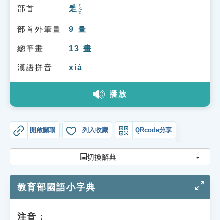
索引選單
ㄔㄨㄛˋ
部首
辵
知識索引
部首外筆畫
9
畫
單字索引
總筆畫
13
畫
生命大百科索引
漢語拼音
xiá
遊戲專區
播放
教學應用
開啟關聯
列入收藏
QRcode分享
貓頭鷹博士
切換
切換辭典
教育部國語小字典
注音：