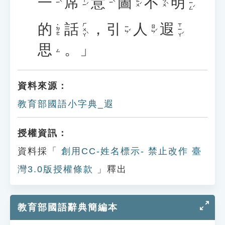
一
席
意
圖
不
明
ㄇㄧㄥˊ
ㄒㄧˊ
ㄊㄨˊ
ㄅㄨˋ
ㄧˋ
ㄧˋ
的
話
，
引
人
遐
ㄏㄨㄚˋ
ㄒㄧㄚˊ
˙ㄉㄜ
ㄧㄣˇ
ㄖㄣˊ
思
。」
ㄙ
資料來源：
教育部國語小字典_遐
授權資訊：
資料採「
創用CC-姓名標示- 禁止改作 臺
灣3.0版授權條款
」釋出
教育部國語辭典簡編本