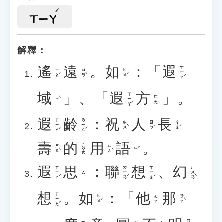
ㄒㄧㄚ
解釋：
遙
遠
。
如
：「
遐
ㄒㄧㄚˊ
ㄧㄠˊ
ㄩㄢˇ
ㄖㄨˊ
域
」、「
遐
方
」。
ㄒㄧㄚˊ
ㄈㄤ
ㄩˋ
遐
齡
：
祝
人
長
ㄒㄧㄚˊ
ㄌㄧㄥˊ
ㄓㄨˋ
ㄖㄣˊ
ㄔㄤˊ
壽
的
用
語
。
˙ㄉㄜ
ㄕㄡˋ
ㄩㄥˋ
ㄩˇ
遐
思
：
聯
想
、
幻
ㄒㄧㄚˊ
ㄌㄧㄢˊ
ㄒㄧㄤˇ
ㄏㄨㄢˋ
ㄙ
想
。
如
：「
他
那
ㄒㄧㄤˇ
ㄖㄨˊ
ㄋㄚˋ
ㄊㄚ