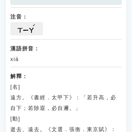
注音：
ㄒㄧㄚ
漢語拼音：
xiá
解釋：
[名]
遠方。《書經．太甲下》：「若升高，必
自下；若陟遐，必自邇。」
[動]
逝去、遠去。《文選．張衡．東京賦》：