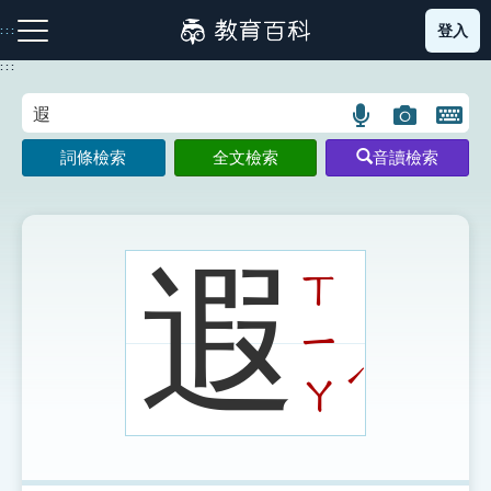
跳
登入
:::
到
主
:::
要
內
語
圖
開
容
注音索引圖示
筆畫索引圖示
部首索引表圖示
言
片
啟
詞條檢索
全文檢索
音讀檢索
搜
搜
鍵
尋
尋
盤
圖
圖
圖
示
示
示
遐
ㄒ
ㄧ
網站導覽
ˊ
ㄚ
生字詞彙表
成語故事