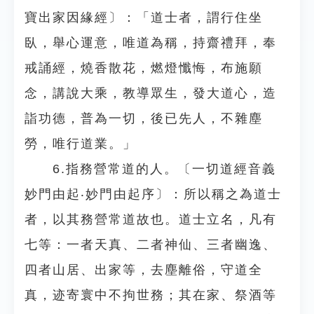
寶出家因緣經〕：「道士者，謂行住坐
臥，舉心運意，唯道為稱，持齋禮拜，奉
戒誦經，燒香散花，燃燈懺悔，布施願
念，講說大乘，教導眾生，發大道心，造
詣功德，普為一切，後已先人，不雜塵
勞，唯行道業。」
6.指務營常道的人。〔一切道經音義
妙門由起‧妙門由起序〕：所以稱之為道士
者，以其務營常道故也。道士立名，凡有
七等：一者天真、二者神仙、三者幽逸、
四者山居、出家等，去塵離俗，守道全
真，迹寄寰中不拘世務；其在家、祭酒等