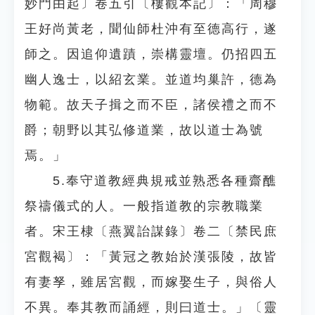
妙門由起〕卷五引〔樓觀本記〕：「周穆
王好尚黃老，聞仙師杜沖有至德高行，遂
師之。因追仰遺蹟，崇構靈壇。仍招四五
幽人逸士，以紹玄業。並道均巢許，德為
物範。故天子揖之而不臣，諸侯禮之而不
爵；朝野以其弘修道業，故以道士為號
焉。」
5.奉守道教經典規戒並熟悉各種齋醮
祭禱儀式的人。一般指道教的宗教職業
者。宋王棣〔燕翼詒謀錄〕卷二〔禁民庶
宮觀褐〕：「黃冠之教始於漢張陵，故皆
有妻孥，雖居宮觀，而嫁娶生子，與俗人
不異。奉其教而誦經，則曰道士。」〔靈