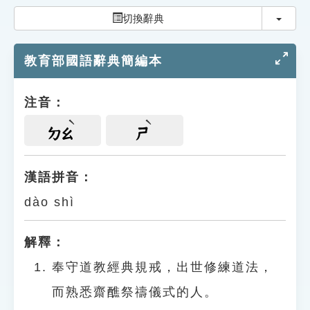
索引選單
切換
切換辭典
知識索引
教育部國語辭典簡編本
單字索引
生命大百科索引
注音：
遊戲專區
ㄉㄠ
ㄕ
教學應用
漢語拼音：
dào shì
貓頭鷹博士
解釋：
奉守道教經典規戒，出世修練道法，
而熟悉齋醮祭禱儀式的人。