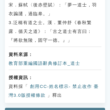
宋．蘇軾〈後赤壁賦〉：「夢一道士，羽
衣蹁躚，過臨皋。」
3.泛稱有道之士。漢．董仲舒《春秋繁
露．循天之道》：「古之道士有言曰：
『將欲無陵，固守一德。』」
資料來源：
教育部重編國語辭典修訂本_道士
授權資訊：
資料採「
創用CC-姓名標示- 禁止改作 臺
灣3.0版授權條款
」釋出