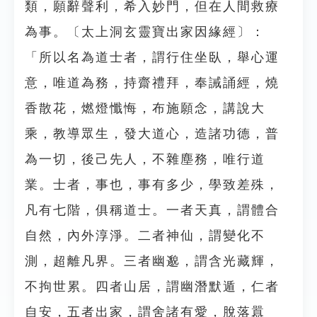
類，願辭聲利，希入妙門，但在人間救療
為事。〔太上洞玄靈寶出家因緣經〕：
「所以名為道士者，謂行住坐臥，舉心運
意，唯道為務，持齋禮拜，奉誡誦經，燒
香散花，燃燈懺悔，布施願念，講說大
乘，教導眾生，發大道心，造諸功德，普
為一切，後己先人，不雜塵務，唯行道
業。士者，事也，事有多少，學致差殊，
凡有七階，俱稱道士。一者天真，謂體合
自然，內外淳淨。二者神仙，謂變化不
測，超離凡界。三者幽邈，謂含光藏輝，
不拘世累。四者山居，謂幽潛默遁，仁者
自安，五者出家，謂舍諸有愛，脫落囂