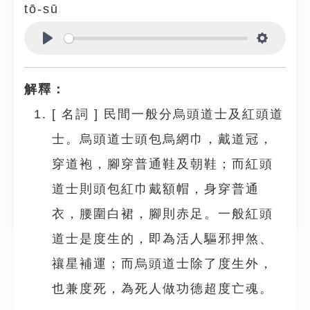
tō-sū
Play
Settings
解釋：
[
名詞
]
民間一般分烏頭道士及紅頭道
士。烏頭道士頭包烏網巾，戴道冠，
穿道袍，腳穿普通鞋及朝鞋；而紅頭
道士則頭包紅巾戴額帽，身穿普通
衣，腰圍白裙，腳則赤足。一般紅頭
道士是度生的，即為活人驅邪押煞、
禳星補運；而烏頭道士除了度生外，
也兼度死，為死人做功德超度亡魂。