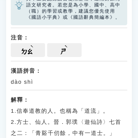
語文研究者。若您是為小學、國中、高中
（職）的學習或教學，建議您優先使用
《國語小字典》或《國語辭典簡編本》。
注音：
ㄉㄠ
ㄕ
漢語拼音：
dào shì
解釋：
1.信奉道教的人。也稱為「道流」。
2.方士、仙人。晉．郭璞〈遊仙詩〉七首
之二：「青谿千仞餘，中有一道士。」