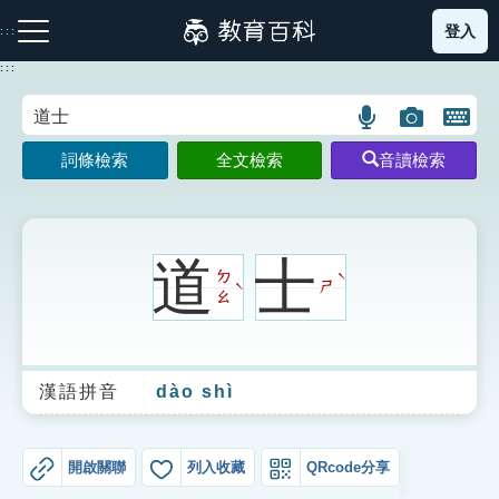
跳
登入
:::
到
主
:::
要
內
語
圖
開
容
注音索引圖示
筆畫索引圖示
部首索引表圖示
言
片
啟
詞條檢索
全文檢索
音讀檢索
搜
搜
鍵
尋
尋
盤
圖
圖
圖
示
示
示
道
士
ㄉ
ˋ
ㄕ
ˋ
ㄠ
網站導覽
漢語拼音
dào shì
生字詞彙表
成語故事
開啟關聯
列入收藏
QRcode分享