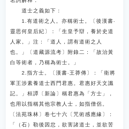
名詞解釋：
道士之義如下：
1.有道術之人。亦稱術士。〔後漢書‧
靈思何皇后紀〕：「生皇予辯，養於史道
人家。」注：「道人，謂有道術之人
也。」〔道藏源流考〕附錄二：「故治黃
白等術者，乃稱為術士。」
2.指方士。〔漢書‧王莽傳〕：「衛將
軍王涉素養道士西門君惠。君惠好天文讖
記。」桓譚〔新論〕稱君惠為「方士」，
也用以指稱其他宗教人士，如指僧侶。
〔法苑珠林〕卷七十六〔咒術感應緣〕：
「（石）勒後因忿，欲害諸道士，並欲苦