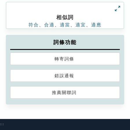
相似詞
符合
、
合適
、
適當
、
適宜
、
適應
詞條功能
轉寄詞條
錯誤通報
推薦關聯詞
:::