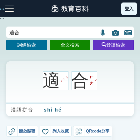
跳
登入
:::
到
主
:::
要
內
語
圖
開
容
注音索引圖示
筆畫索引圖示
部首索引表圖示
言
片
啟
詞條檢索
全文檢索
音讀檢索
搜
搜
鍵
尋
尋
盤
圖
圖
圖
示
示
示
適
合
ㄏ
ˋ
ㄕ
ˊ
ㄜ
網站導覽
漢語拼音
shì hé
生字詞彙表
成語故事
開啟關聯
列入收藏
QRcode分享