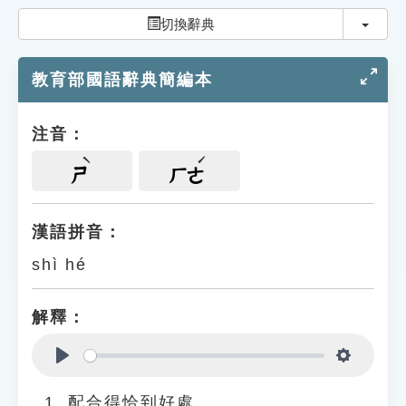
索引選單
切換
切換辭典
知識索引
教育部國語辭典簡編本
單字索引
生命大百科索引
注音：
遊戲專區
ㄕ
ㄏㄜ
教學應用
漢語拼音：
shì hé
貓頭鷹博士
解釋：
Play
Settings
配合得恰到好處。