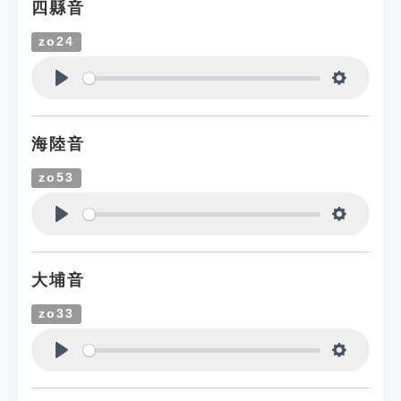
四縣音
zo24
Play
Settings
海陸音
zo53
Play
Settings
大埔音
zo33
Play
Settings