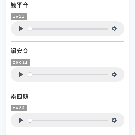
饒平音
zo11
Play
Settings
詔安音
zoo11
Play
Settings
南四縣
zo24
Play
Settings