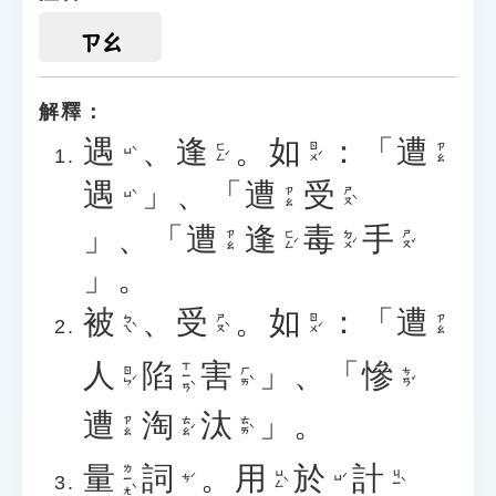
ㄗㄠ
解釋：
遇
、
逢
。
如
：「
遭
ㄈㄥˊ
ㄖㄨˊ
ㄗㄠ
ㄩˋ
遇
」、「
遭
受
ㄕㄡˋ
ㄗㄠ
ㄩˋ
」、「
遭
逢
毒
手
ㄈㄥˊ
ㄉㄨˊ
ㄕㄡˇ
ㄗㄠ
」。
被
、
受
。
如
：「
遭
ㄅㄟˋ
ㄕㄡˋ
ㄖㄨˊ
ㄗㄠ
人
陷
害
」、「
慘
ㄒㄧㄢˋ
ㄖㄣˊ
ㄏㄞˋ
ㄘㄢˇ
遭
淘
汰
」。
ㄊㄠˊ
ㄊㄞˋ
ㄗㄠ
量
詞
。
用
於
計
ㄌㄧㄤˋ
ㄩㄥˋ
ㄐㄧˋ
ㄘˊ
ㄩˊ