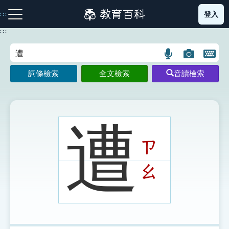
跳
登入
:::
到
主
:::
要
內
語
圖
開
容
注音索引圖示
筆畫索引圖示
部首索引表圖示
言
片
啟
詞條檢索
全文檢索
音讀檢索
搜
搜
鍵
尋
尋
盤
圖
圖
圖
示
示
示
遭
ㄗ
網站導覽
ㄠ
生字詞彙表
成語故事