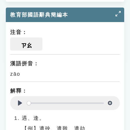
教育部國語辭典簡編本
注音：
ㄗㄠ
漢語拼音：
zāo
解釋：
Play
Settings
遇、逢。
【例】遭殃、遭難、遭劫