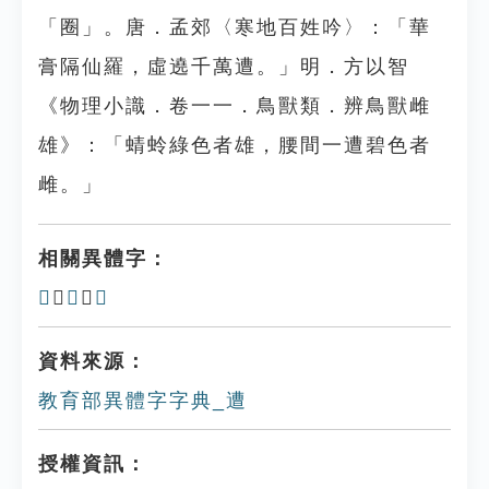
「圈」。唐．孟郊〈寒地百姓吟〉：「華
膏隔仙羅，虛遶千萬遭。」明．方以智
《物理小識．卷一一．鳥獸類．辨鳥獸雌
雄》：「蜻蛉綠色者雄，腰間一遭碧色者
雌。」
相關異體字：
𨗐
、
𨙠
、
𨘜
資料來源：
教育部異體字字典_遭
授權資訊：