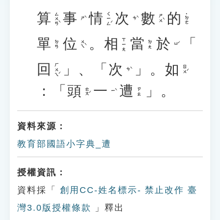
算
事
情
次
數
的
ㄙㄨㄢˋ
ㄑㄧㄥˊ
˙ㄉㄜ
ㄕㄨˋ
ㄕˋ
ㄘˋ
單
位
。
相
當
於
「
ㄒㄧㄤ
ㄨㄟˋ
ㄉㄢ
ㄉㄤ
ㄩˊ
回
」、「
次
」。
如
ㄏㄨㄟˊ
ㄖㄨˊ
ㄘˋ
：「
頭
一
遭
」。
ㄊㄡˊ
ㄗㄠ
ㄧˋ
資料來源：
教育部國語小字典_遭
授權資訊：
資料採「
創用CC-姓名標示- 禁止改作 臺
灣3.0版授權條款
」釋出