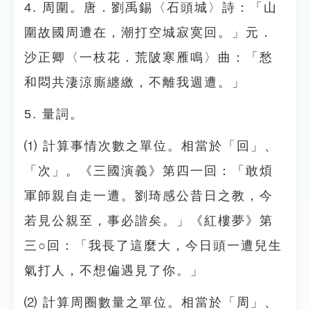
4. 周圍。唐．劉禹錫〈石頭城〉詩：「山
圍故國周遭在，潮打空城寂寞回。」元．
沙正卿〈一枝花．荒陂寒雁鳴〉曲：「愁
和悶共淒涼廝纏繳，不離我週遭。」
5. 量詞。
⑴ 計算事情次數之單位。相當於「回」、
「次」。《三國演義》第四一回：「敢煩
軍師親自走一遭。劉琦感公昔日之教，今
若見公親至，事必諧矣。」《紅樓夢》第
三○回：「我長了這麼大，今日頭一遭兒生
氣打人，不想偏遇見了你。」
⑵ 計算周圈數量之單位。相當於「周」、