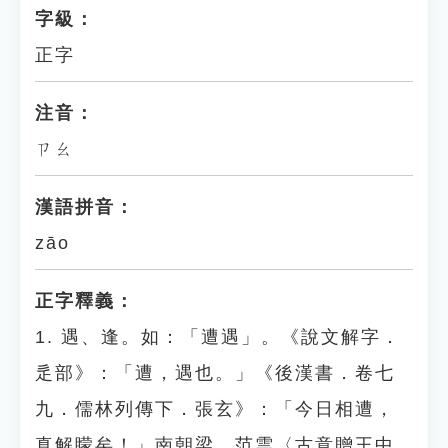
字級：
正字
注音：
ㄗㄠ
漢語拼音：
zāo
正字釋義：
1. 遇、逢。如：「遭遇」。《說文解字．
辵部》：「遭，遇也。」《後漢書．卷七
九．儒林列傳下．張玄》：「今日相遭，
真解矇矣！」南朝梁．范雲〈古意贈王中