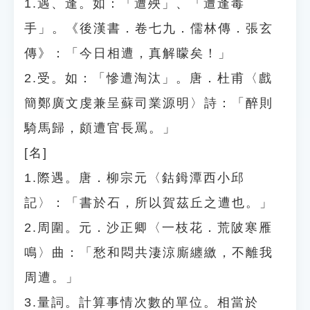
1.遇、逢。如：「遭殃」、「遭逢毒
手」。《後漢書．卷七九．儒林傳．張玄
傳》：「今日相遭，真解矇矣！」
2.受。如：「慘遭淘汰」。唐．杜甫〈戲
簡鄭廣文虔兼呈蘇司業源明〉詩：「醉則
騎馬歸，頗遭官長罵。」
[名]
1.際遇。唐．柳宗元〈鈷鉧潭西小邱
記〉：「書於石，所以賀茲丘之遭也。」
2.周圍。元．沙正卿〈一枝花．荒陂寒雁
鳴〉曲：「愁和悶共淒涼廝纏繳，不離我
周遭。」
3.量詞。計算事情次數的單位。相當於