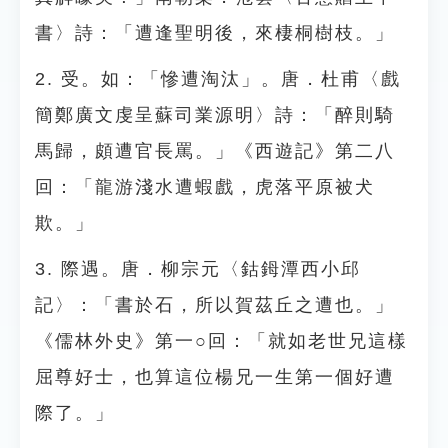
書〉詩：「遭逢聖明後，來棲桐樹枝。」
2. 受。如：「慘遭淘汰」。唐．杜甫〈戲
簡鄭廣文虔呈蘇司業源明〉詩：「醉則騎
馬歸，頗遭官長罵。」《西遊記》第二八
回：「龍游淺水遭蝦戲，虎落平原被犬
欺。」
3. 際遇。唐．柳宗元〈鈷鉧潭西小邱
記〉：「書於石，所以賀茲丘之遭也。」
《儒林外史》第一○回：「就如老世兄這樣
屈尊好士，也算這位楊兄一生第一個好遭
際了。」