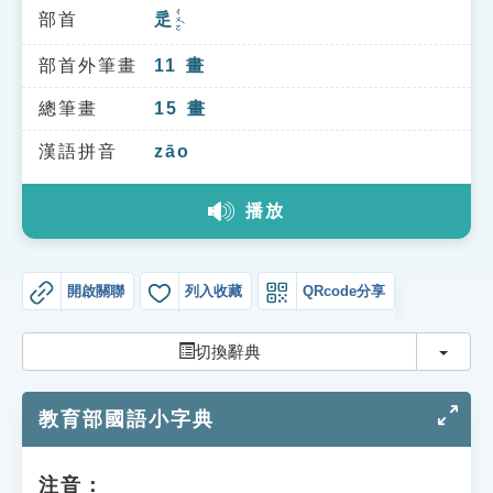
索引選單
ㄔㄨㄛˋ
部首
辵
知識索引
部首外筆畫
11
畫
單字索引
總筆畫
15
畫
生命大百科索引
漢語拼音
zāo
遊戲專區
播放
教學應用
開啟關聯
列入收藏
QRcode分享
貓頭鷹博士
切換
切換辭典
教育部國語小字典
注音：