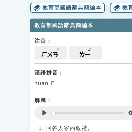
教育部國語辭典簡編本
教
教育部國語辭典簡編本
注音：
ㄏㄨㄢ
ㄌㄧ
漢語拼音：
huán lǐ
解釋：
Play
回答人家的敬禮。