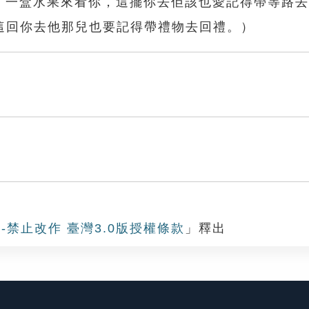
帶了一盒水果來看你，這擺你去佢該也愛記得帶等路
這回你去他那兒也要記得帶禮物去回禮。）
-禁止改作 臺灣3.0版授權條款
」釋出