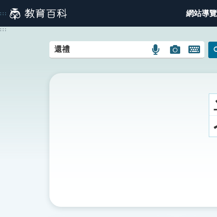
跳
網站導覽
:::
到
主
:::
要
內
語
圖
開
容
言
片
啟
搜
搜
鍵
尋
尋
盤
圖
圖
圖
示
示
示