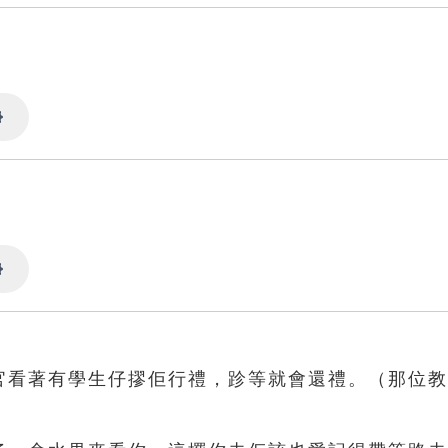
Settings
Settings
教官看著有學生仔摎佢行禮，跈等就會還禮。（那位
）