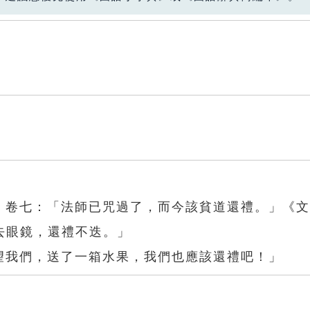
奇》卷七：「法師已咒過了，而今該貧道還禮。」《
去眼鏡，還禮不迭。」
望我們，送了一箱水果，我們也應該還禮吧！」