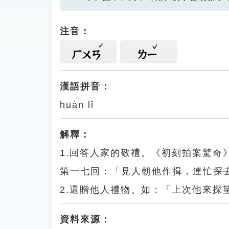
注音：
ㄏㄨㄢ
ㄌㄧ
漢語拼音：
huán lǐ
解釋：
1.回答人家的敬禮。《初刻拍案驚
第一七回：「見人朝他作揖，連忙探
2.還贈他人禮物。如：「上次他來探
資料來源：