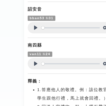
詔安音
bban53 li31
Play
南四縣
van11 li24
Play
釋義：
1.答應他人的敬禮。例：該位
學生跟他行禮，馬上就會回禮。