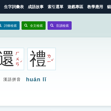
生字詞彙表
成語故事
索引選單
遊戲專區
教學應用
貓
詞條檢索
全文檢索
音讀檢索
還
禮
ㄏ
ㄌ
ㄨ
ˇ
ˊ
ㄧ
ㄢ
huán lǐ
漢語拼音