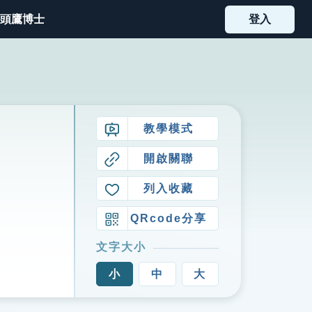
頭鷹博士
登入
教學模式
開啟關聯
列入收藏
QRcode分享
文字大小
小
中
大