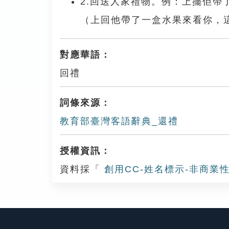
2.回送人家禮物。例：上擺佢
（上回他帶了一盒水果來看你，
對應華語：
回禮
詞條來源：
教育部臺灣客語辭典_還禮
授權資訊：
資料採「
創用CC-姓名標示-非商業性