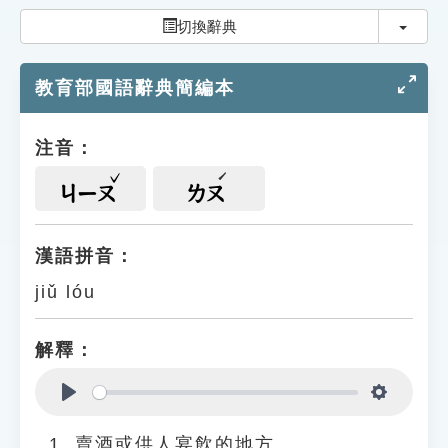
索引選單
切換
切換辭典
知識索引
教育部國語辭典簡編本
單字索引
生命大百科索引
注音：
遊戲專區
ㄐㄧㄡ
ㄌㄡ
教學應用
漢語拼音：
jiǔ lóu
貓頭鷹博士
解釋：
Play
Settings
賣酒或供人宴飲的地方。