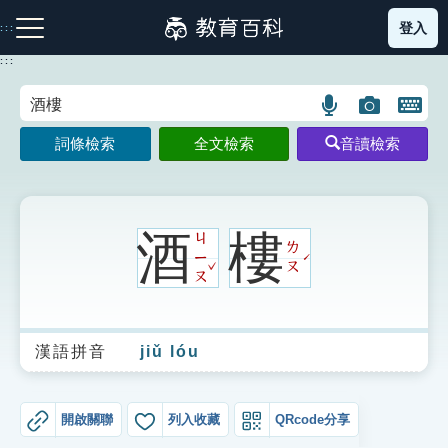
跳
登入
:::
到
主
:::
要
內
語
圖
開
容
注音索引圖示
筆畫索引圖示
部首索引表圖示
言
片
啟
詞條檢索
全文檢索
音讀檢索
搜
搜
鍵
尋
尋
盤
圖
圖
圖
示
示
示
酒
樓
ㄐ
ㄌ
ㄧ
ˊ
ˇ
ㄡ
ㄡ
網站導覽
漢語拼音
jiǔ lóu
生字詞彙表
成語故事
開啟關聯
列入收藏
QRcode分享