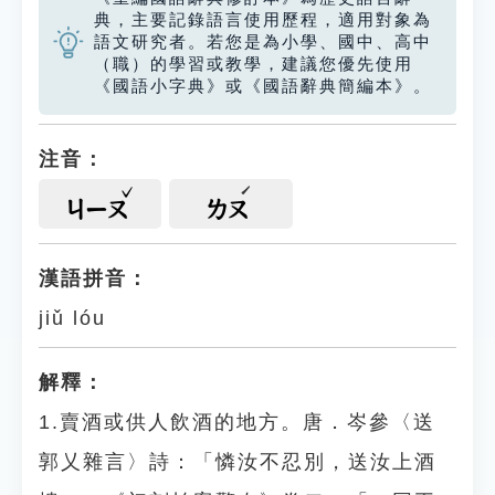
典，主要記錄語言使用歷程，適用對象為
語文研究者。若您是為小學、國中、高中
（職）的學習或教學，建議您優先使用
《國語小字典》或《國語辭典簡編本》。
注音：
ㄐㄧㄡ
ㄌㄡ
漢語拼音：
jiǔ lóu
解釋：
1.賣酒或供人飲酒的地方。唐．岑參〈送
郭乂雜言〉詩：「憐汝不忍別，送汝上酒