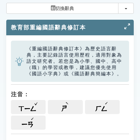
索引選單
切換
切換辭典
知識索引
教育部重編國語辭典修訂本
單字索引
生命大百科索引
《重編國語辭典修訂本》為歷史語言辭
典，主要記錄語言使用歷程，適用對象為
遊戲專區
語文研究者。若您是為小學、國中、高中
（職）的學習或教學，建議您優先使用
《國語小字典》或《國語辭典簡編本》。
教學應用
貓頭鷹博士
注音：
ㄒㄧㄥ
ㄕ
ㄏㄥ
ㄧㄢ