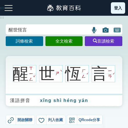
跳
登入
:::
到
主
:::
要
內
語
圖
開
容
注音索引圖示
筆畫索引圖示
部首索引表圖示
言
片
啟
詞條檢索
全文檢索
音讀檢索
搜
搜
鍵
尋
尋
盤
圖
圖
圖
示
示
示
醒
世
恆
言
ㄒ
ㄏ
ㄧ
ˋ
ㄧ
ㄕ
ˊ
ˊ
ˇ
ㄥ
ㄢ
ㄥ
網站導覽
漢語拼音
xǐng shì héng yán
生字詞彙表
成語故事
開啟關聯
列入收藏
QRcode分享