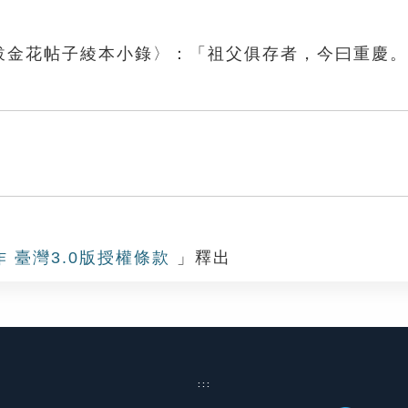
〈跋金花帖子綾本小錄〉：「祖父俱存者，今曰重慶
作 臺灣3.0版授權條款
」釋出
:::