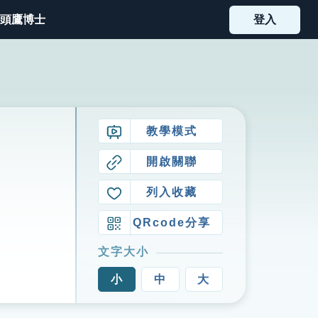
頭鷹博士
登入
教學模式
開啟關聯
列入收藏
QRcode分享
文字大小
小
中
大