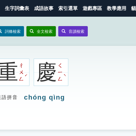
生字詞彙表
成語故事
索引選單
遊戲專區
教學應用
貓
詞條檢索
全文檢索
音讀檢索
重
慶
ㄔ
ㄑ
ㄨ
ㄧ
ˊ
ˋ
ㄥ
ㄥ
chóng qìng
漢語拼音