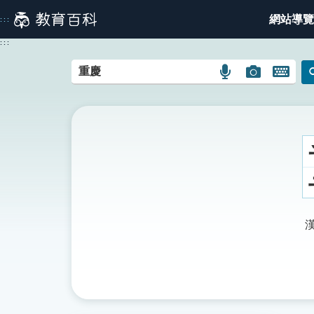
跳
網站導覽
:::
到
主
:::
要
內
語
圖
開
容
言
片
啟
搜
搜
鍵
尋
尋
盤
圖
圖
圖
示
示
示