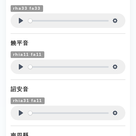
rha33 fa33
Play
Settings
饒平音
rhia11 fa11
Play
Settings
詔安音
rhia31 fa11
Play
Settings
南四縣