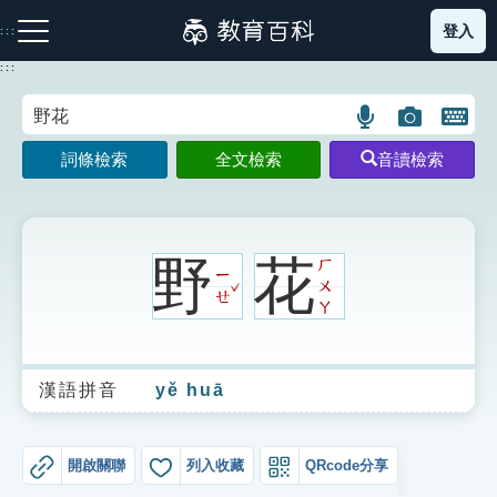
跳
登入
:::
到
主
:::
要
內
語
圖
開
容
注音索引圖示
筆畫索引圖示
部首索引表圖示
言
片
啟
詞條檢索
全文檢索
音讀檢索
搜
搜
鍵
尋
尋
盤
圖
圖
圖
示
示
示
野
花
ㄏ
ㄧ
ˇ
ㄨ
ㄝ
ㄚ
網站導覽
漢語拼音
yě huā
生字詞彙表
成語故事
開啟關聯
列入收藏
QRcode分享