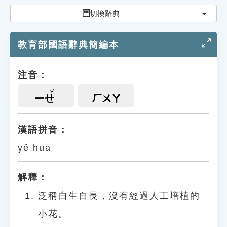
索引選單
切換
切換辭典
知識索引
教育部國語辭典簡編本
單字索引
生命大百科索引
注音：
遊戲專區
ㄧㄝ
ㄏㄨㄚ
教學應用
漢語拼音：
yě huā
貓頭鷹博士
解釋：
泛稱自生自長，沒有經過人工培植的
小花。