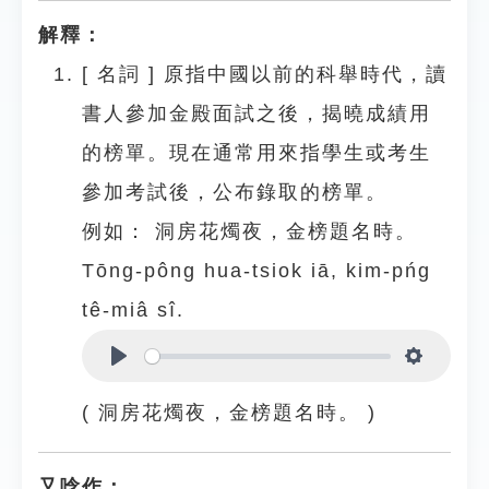
解釋：
[
名詞
]
原指中國以前的科舉時代，讀
書人參加金殿面試之後，揭曉成績用
的榜單。現在通常用來指學生或考生
參加考試後，公布錄取的榜單。
例如：
洞房花燭夜，金榜題名時。
Tōng-pông hua-tsiok iā, kim-pńg
tê-miâ sî.
Play
Settings
( 洞房花燭夜，金榜題名時。 )
又唸作：