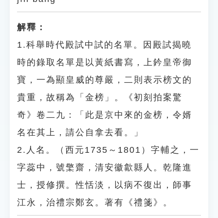
解釋：
1.科舉時代殿試中試的名單。因殿試揭曉
時的錄取名單是以黃紙書寫，上鈐皇帝御
寶，一為顯皇威的尊嚴，二則表示榜文的
貴重，故稱為「金榜」。《初刻拍案驚
奇》卷二九：「此是京中來的金榜，令婿
名在其上，請公自拿去看。」
2.人名。（西元1735～1801）字輔之，一
字蕊中，號檠齋，清安徽歙縣人。乾隆進
士，授修撰。性恬淡，以病不復出，師事
江永，治禮宗鄭玄。著有《禮箋》。