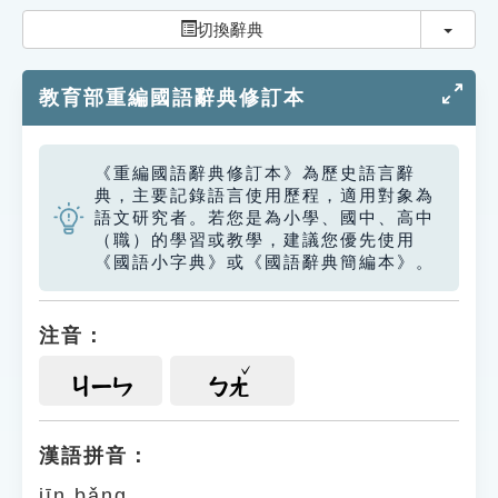
索引選單
切換
切換辭典
知識索引
教育部重編國語辭典修訂本
單字索引
生命大百科索引
《重編國語辭典修訂本》為歷史語言辭
典，主要記錄語言使用歷程，適用對象為
遊戲專區
語文研究者。若您是為小學、國中、高中
（職）的學習或教學，建議您優先使用
《國語小字典》或《國語辭典簡編本》。
教學應用
貓頭鷹博士
注音：
ㄐㄧㄣ
ㄅㄤ
漢語拼音：
jīn bǎng