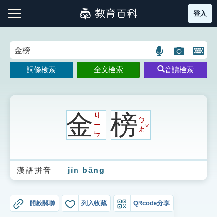
跳
登入
:::
到
主
:::
要
內
語
圖
開
容
注音索引圖示
筆畫索引圖示
部首索引表圖示
言
片
啟
詞條檢索
全文檢索
音讀檢索
搜
搜
鍵
尋
尋
盤
圖
圖
圖
示
示
示
金
榜
ㄐ
ㄅ
ˇ
ㄧ
ㄤ
ㄣ
網站導覽
漢語拼音
jīn bǎng
生字詞彙表
成語故事
開啟關聯
列入收藏
QRcode分享