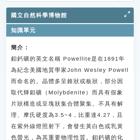
索引選單
國立自然科學博物館
知識索引
單字索引
知識單元
生命大百科索引
簡介：
鉬鈣礦的英文名稱 Powellite是在1891年
遊戲專區
為紀念美國地質學家John Wesley Powell
教學應用
而命名的。晶體多呈錐狀或板狀，部分因
貓頭鷹博士
取代輝鉬礦（Molybdenite）而具有假象
片狀構造或呈塊狀集合體聚集。不具有解
理、摩氏硬度為3.5~4，比重達4.27，且
在紫外線燈照射下，會發生黃白色或乳黃
色螢光，為其重要物理性質。鉬鈣礦的化