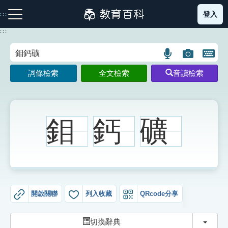
跳
登入
:::
到
主
:::
要
內
語
圖
開
容
注音索引圖示
筆畫索引圖示
部首索引表圖示
言
片
啟
詞條檢索
全文檢索
音讀檢索
搜
搜
鍵
尋
尋
盤
圖
圖
圖
示
示
示
鉬
鈣
礦
網站導覽
生字詞彙表
開啟關聯
列入收藏
QRcode分享
成語故事
切換
切換辭典