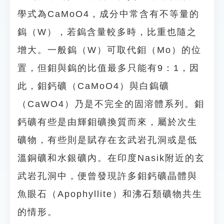
學式為CaMoO4，成分中常含有不等量的
鎢（W），若鎢含量較多時，比重也隨之
增大。一般鎢（W）可取代鉬（Mo）的位
置，但鉬與鎢的比值最多只能有9：1，因
此，鉬鈣礦（CaMoO4）與白鎢礦
（CaWO4）乃是不完全的固溶體系列。鉬
鈣礦有些是由輝鉬礦換質而來，屬於次生
礦物，有些則是賦存在玄武岩孔洞或是低
溫銅礦和水銀礦內。在印度Nasik附近的玄
武岩孔洞中，便曾發現許多鉬鈣礦晶體與
魚眼石（Apophyllite）和沸石類礦物共生
的情形。