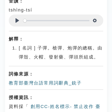
音讀：
tshìng-tsí
Play
Settings
解釋：
[
名詞
]
子彈。槍彈、炮彈的總稱。由
彈殼、火帽、發射藥、彈頭所組成。
詞條來源：
教育部臺灣台語常用詞辭典_銃子
授權資訊：
資料採「
創用CC-姓名標示- 禁止改作 臺