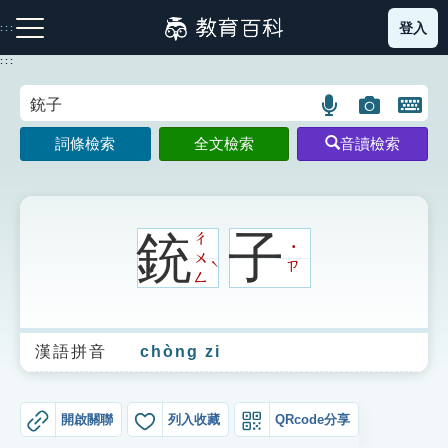
跳
登入
:::
到
主
:::
要
內
語
圖
開
容
注音索引圖示
筆畫索引圖示
部首索引表圖示
言
片
啟
詞條檢索
全文檢索
音讀檢索
搜
搜
鍵
尋
尋
盤
圖
圖
圖
示
示
示
銃
子
ㄔ
˙
ㄨ
ˋ
ㄗ
ㄥ
網站導覽
漢語拼音
chòng zi
生字詞彙表
成語故事
開啟關聯
列入收藏
QRcode分享