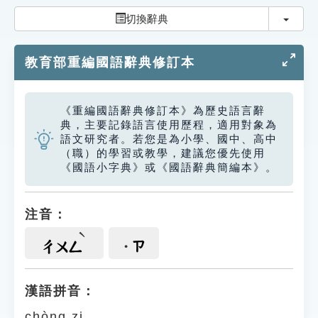
索引選單
切換
切換辭典
知識索引
教育部重編國語辭典修訂本
單字索引
生命大百科索引
《重編國語辭典修訂本》為歷史語言辭
典，主要記錄語言使用歷程，適用對象為
遊戲專區
語文研究者。若您是為小學、國中、高中
（職）的學習或教學，建議您優先使用
《國語小字典》或《國語辭典簡編本》。
教學應用
貓頭鷹博士
注音：
ㄗ
ㄔㄨㄥ
漢語拼音：
chòng zi