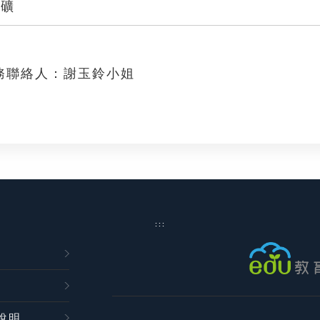
銀礦
務聯絡人：謝玉鈴小姐
:::
說明