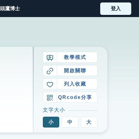
頭鷹博士
登入
教學模式
開啟關聯
列入收藏
QRcode分享
文字大小
小
中
大