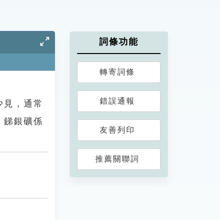
詞條功能
轉寄詞條
錯誤通報
少見，通常
 銻銀礦係
友善列印
推薦關聯詞