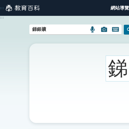
跳
網站導覽
:::
到
主
:::
要
內
語
圖
開
容
言
片
啟
搜
搜
鍵
尋
尋
盤
圖
圖
圖
銻
示
示
示