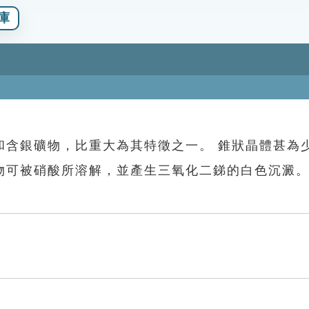
庫
和含銀礦物，比重大為其特徵之一。 錐狀晶體甚為
物可被硝酸所溶解，並產生三氧化二銻的白色沉澱。