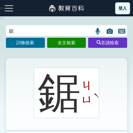
跳
登入
:::
到
主
:::
要
內
語
圖
開
容
注音索引圖示
筆畫索引圖示
部首索引表圖示
言
片
啟
詞條檢索
全文檢索
音讀檢索
搜
搜
鍵
尋
尋
盤
圖
圖
圖
示
示
示
鋸
ㄐ
網站導覽
ˋ
ㄩ
生字詞彙表
成語故事