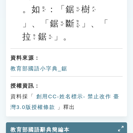
。
如
：「
鋸
樹
ㄖㄨˊ
ㄐㄩˋ
ㄕㄨˋ
」、「
鋸
斷
」、「
ㄉㄨㄢˋ
ㄐㄩˋ
拉
鋸
」。
ㄐㄩˋ
ㄌㄚ
資料來源：
教育部國語小字典_鋸
授權資訊：
資料採「
創用CC-姓名標示- 禁止改作 臺
灣3.0版授權條款
」釋出
教育部國語辭典簡編本