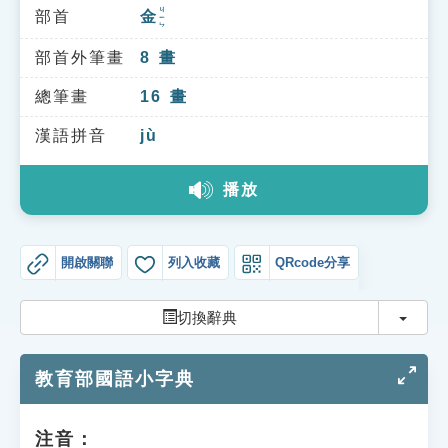
索引選單
ㄐㄧㄣ
部首
金
知識索引
部首外筆畫
8
畫
單字索引
總筆畫
16
畫
生命大百科索引
漢語拼音
jù
遊戲專區
播放
教學應用
開啟關聯
列入收藏
QRcode分享
貓頭鷹博士
切換
切換辭典
教育部國語小字典
注音：