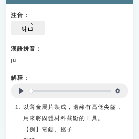
注音：
ㄐㄩ
漢語拼音：
jù
解釋：
Play
Settings
以薄金屬片製成，邊緣有高低尖齒，
用來將固體材料截斷的工具。
【例】電鋸、鋸子