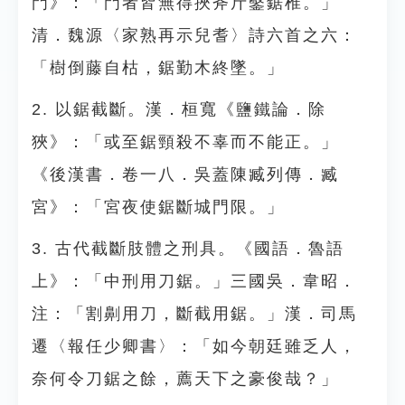
門》：「門者皆無得挾斧斤鑿鋸椎。」
清．魏源〈家熟再示兒耆〉詩六首之六：
「樹倒藤自枯，鋸勤木終墜。」
2. 以鋸截斷。漢．桓寬《鹽鐵論．除
狹》：「或至鋸頸殺不辜而不能正。」
《後漢書．卷一八．吳蓋陳臧列傳．臧
宮》：「宮夜使鋸斷城門限。」
3. 古代截斷肢體之刑具。《國語．魯語
上》：「中刑用刀鋸。」三國吳．韋昭．
注：「割劓用刀，斷截用鋸。」漢．司馬
遷〈報任少卿書〉：「如今朝廷雖乏人，
奈何令刀鋸之餘，薦天下之豪俊哉？」