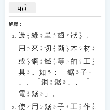
ㄐㄩ
解釋：
邊
緣
呈
齒
狀
，
ㄓㄨㄤˋ
ㄅㄧㄢ
ㄩㄢˊ
ㄔㄥˊ
ㄔˇ
用
來
切
斷
木
材
ㄉㄨㄢˋ
ㄑㄧㄝ
ㄩㄥˋ
ㄌㄞˊ
ㄇㄨˋ
ㄘㄞˊ
或
鋼
鐵
等
的
工
ㄏㄨㄛˋ
ㄊㄧㄝˇ
ㄍㄨㄥ
˙ㄉㄜ
ㄉㄥˇ
ㄍㄤ
具
。
如
：「
鋸
子
ㄐㄩˋ
ㄖㄨˊ
ㄐㄩˋ
˙ㄗ
」、「
鋼
鋸
」、「
ㄐㄩˋ
ㄍㄤ
電
鋸
」。
ㄉㄧㄢˋ
ㄐㄩˋ
使
用
鋸
子
工
作
ㄗㄨㄛˋ
ㄍㄨㄥ
ㄩㄥˋ
ㄐㄩˋ
˙ㄗ
ㄕˇ