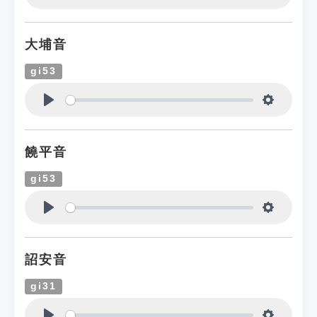
Play
Settings
大埔音
gi53
Play
Settings
饒平音
gi53
Play
Settings
詔安音
gi31