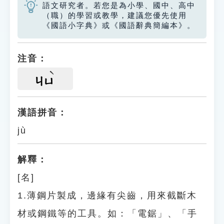
語文研究者。若您是為小學、國中、高中
（職）的學習或教學，建議您優先使用
《國語小字典》或《國語辭典簡編本》。
注音：
ㄐㄩ
漢語拼音：
jù
解釋：
[名]
1.薄鋼片製成，邊緣有尖齒，用來截斷木
材或鋼鐵等的工具。如：「電鋸」、「手