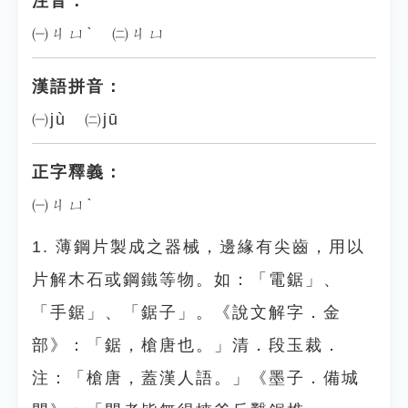
注音：
㈠ㄐㄩˋ ㈡ㄐㄩ
漢語拼音：
㈠jù ㈡jū
正字釋義：
㈠ㄐㄩˋ
1. 薄鋼片製成之器械，邊緣有尖齒，用以
片解木石或鋼鐵等物。如：「電鋸」、
「手鋸」、「鋸子」。《說文解字．金
部》：「鋸，槍唐也。」清．段玉裁．
注：「槍唐，蓋漢人語。」《墨子．備城