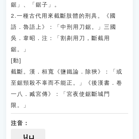
鋸」、「鋸子」。
2.一種古代用來截斷肢體的刑具。《國
語．魯語上》：「中刑用刀鋸。」三國
吳．韋昭．注：「割劓用刀，斷截用
鋸。」
[動]
截斷。漢．桓寬《鹽鐵論．除狹》：「或
至鋸頸殺不辜而不能正。」《後漢書．卷
一八．臧宮傳》：「宮夜使鋸斷城門
限。」
注音：
ㄐㄩ