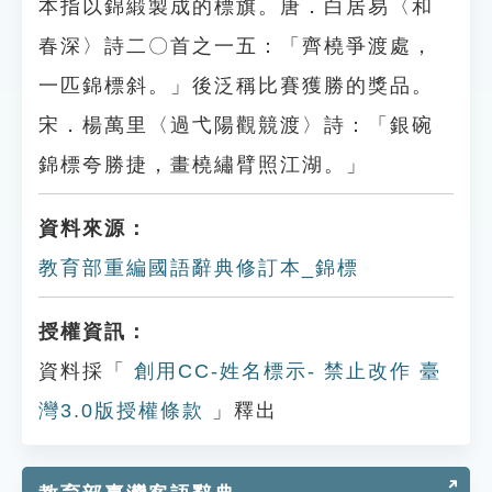
本指以錦緞製成的標旗。唐．白居易〈和
春深〉詩二〇首之一五：「齊橈爭渡處，
一匹錦標斜。」後泛稱比賽獲勝的獎品。
宋．楊萬里〈過弋陽觀競渡〉詩：「銀碗
錦標夸勝捷，畫橈繡臂照江湖。」
資料來源：
教育部重編國語辭典修訂本_錦標
授權資訊：
資料採「
創用CC-姓名標示- 禁止改作 臺
灣3.0版授權條款
」釋出