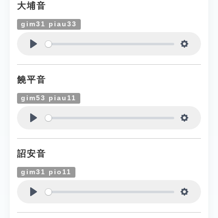
大埔音
gim31 piau33
Play
Settings
饒平音
gim53 piau11
Play
Settings
詔安音
gim31 pio11
Play
Settings