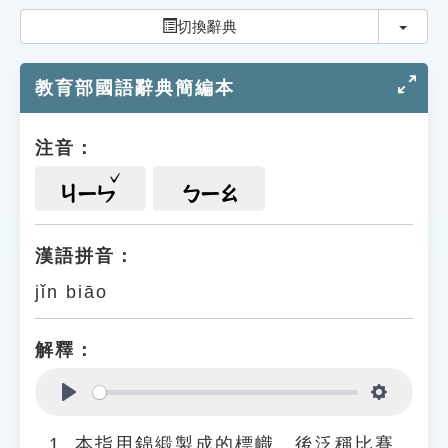
索引選單
切換
切換辭典
知識索引
教育部國語辭典簡編本
單字索引
生命大百科索引
注音：
遊戲專區
ㄐㄧㄣ
ㄅㄧㄠ
教學應用
漢語拼音：
jǐn biāo
貓頭鷹博士
解釋：
Play
Settings
本指用錦緞製成的標幟。後泛稱比賽