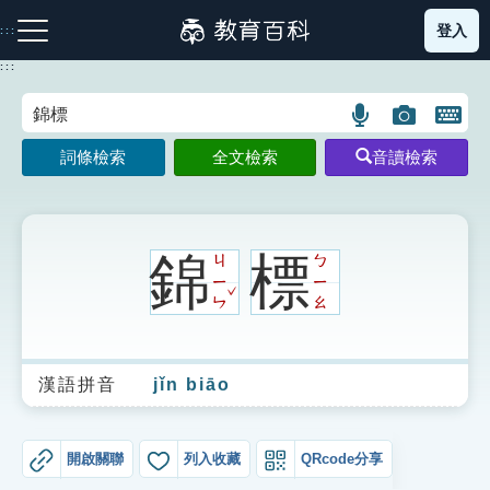
跳
登入
:::
到
主
:::
要
內
語
圖
開
容
注音索引圖示
筆畫索引圖示
部首索引表圖示
言
片
啟
詞條檢索
全文檢索
音讀檢索
搜
搜
鍵
尋
尋
盤
圖
圖
圖
示
示
示
錦
標
ㄐ
ㄅ
ㄧ
ㄧ
ˇ
ㄣ
ㄠ
網站導覽
漢語拼音
jǐn biāo
生字詞彙表
成語故事
開啟關聯
列入收藏
QRcode分享