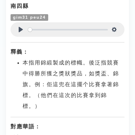
南四縣
gim31 peu24
Play
Settings
釋義：
本指用錦緞製成的標幟。後泛指競賽
中得勝所獲之獎狀獎品，如獎盃、錦
旗。例：佢這兜在這擺个比賽拿著錦
標。（他們在這次的比賽拿到錦
標。）
對應華語：