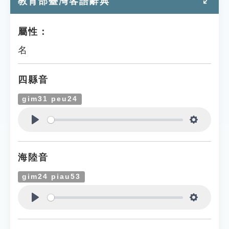
教育部臺灣客語辭典
屬性：
名
四縣音
gim31 peu24
Play
Settings
海陸音
gim24 piau53
Play
Settings