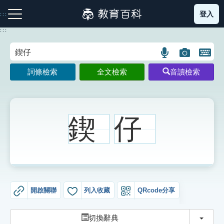
跳
登入
:::
到
主
:::
要
內
語
圖
開
容
注音索引圖示
筆畫索引圖示
部首索引表圖示
言
片
啟
詞條檢索
全文檢索
音讀檢索
搜
搜
鍵
尋
尋
盤
圖
圖
圖
示
示
示
鍥
仔
網站導覽
生字詞彙表
開啟關聯
列入收藏
QRcode分享
成語故事
切換
切換辭典