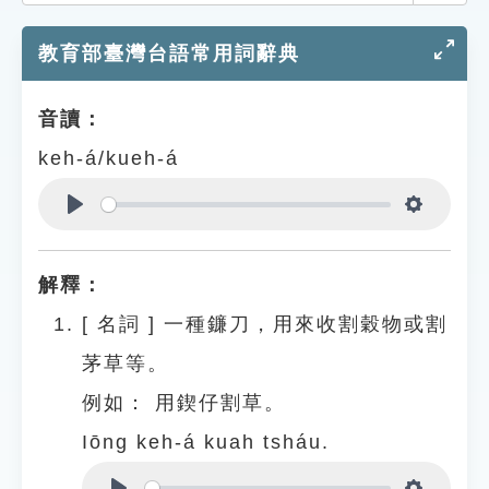
索引選單
教育部臺灣台語常用詞辭典
知識索引
單字索引
音讀：
生命大百科索引
keh-á/kueh-á
遊戲專區
Play
Settings
教學應用
解釋：
貓頭鷹博士
[
名詞
]
一種鐮刀，用來收割穀物或割
茅草等。
例如：
用鍥仔割草。
Iōng keh-á kuah tsháu.