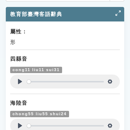
索引選單
教育部臺灣客語辭典
知識索引
單字索引
屬性：
生命大百科索引
形
遊戲專區
四縣音
教學應用
cong11 liu11 sui31
貓頭鷹博士
Play
Settings
海陸音
chong55 liu55 shui24