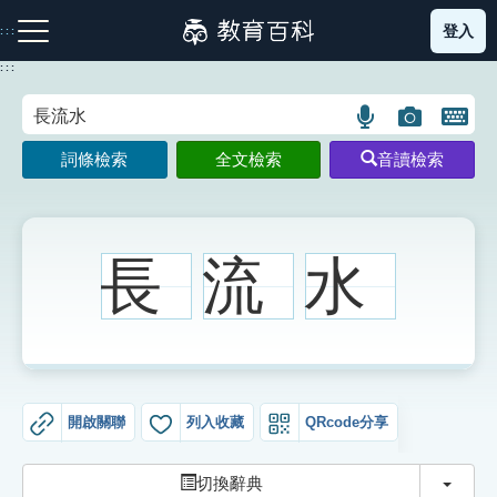
跳
登入
:::
到
主
:::
要
內
語
圖
開
容
注音索引圖示
筆畫索引圖示
部首索引表圖示
言
片
啟
詞條檢索
全文檢索
音讀檢索
搜
搜
鍵
尋
尋
盤
圖
圖
圖
示
示
示
長
流
水
網站導覽
生字詞彙表
開啟關聯
列入收藏
QRcode分享
成語故事
切換
切換辭典