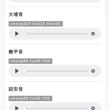
Play
Settings
大埔音
chong113 liu113 shui31
Play
Settings
饒平音
chong55 liu55 fi53
Play
Settings
詔安音
chong53 liu53 fi31