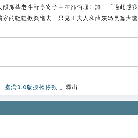
次韻孫莘老斗野亭寄子由在邵伯堰〉詩：「過此感
瑞家的輕輕掀簾進去，只見王夫人和薛姨媽長篇大
作 臺灣3.0版授權條款
」釋出