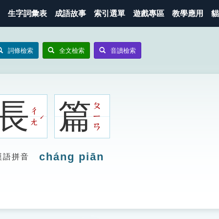
生字詞彙表
成語故事
索引選單
遊戲專區
教學應用
貓
詞條檢索
全文檢索
音讀檢索
長
篇
ㄆ
ㄔ
ㄧ
ˊ
ㄤ
ㄢ
cháng piān
漢語拼音