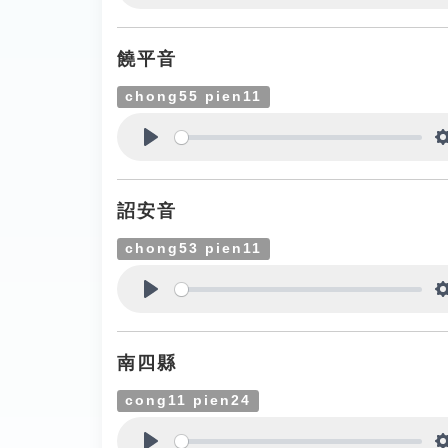
Play
饒平音
chong55 pien11
Play
詔安音
chong53 pien11
Play
南四縣
cong11 pien24