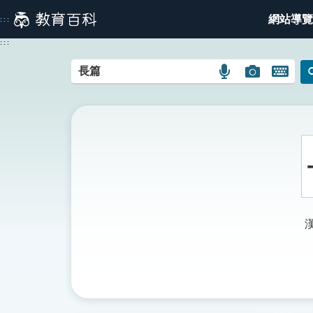
跳
網站導覽
:::
到
主
:::
要
內
語
圖
開
容
言
片
啟
搜
搜
鍵
尋
尋
盤
圖
圖
圖
示
示
示