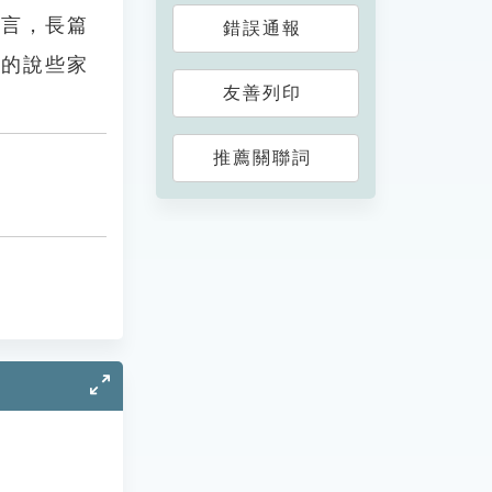
我言，長篇
錯誤通報
套的說些家
友善列印
推薦關聯詞