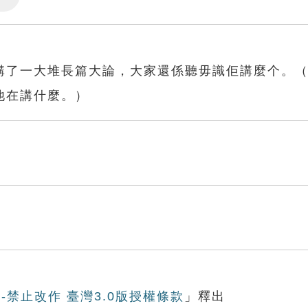
Settings
講了一大堆長篇大論，大家還係聽毋識佢講麼个。
他在講什麼。）
-禁止改作 臺灣3.0版授權條款
」釋出