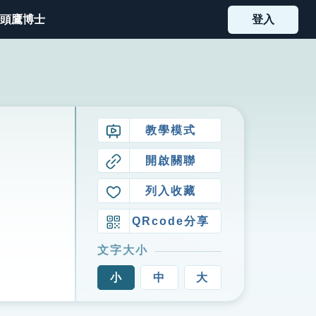
頭鷹博士
登入
教學模式
開啟關聯
列入收藏
QRcode分享
文字大小
小
中
大