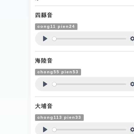
四縣音
cong11 pien24
Play
海陸音
chong55 pien53
Play
大埔音
chong113 pien33