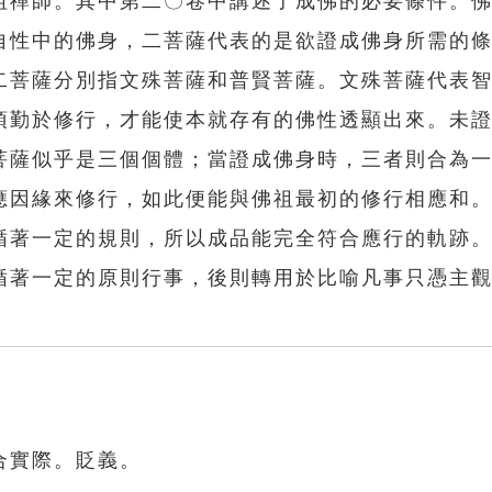
祖禪師。其中第二〇卷中講述了成佛的必要條件。
自性中的佛身，二菩薩代表的是欲證成佛身所需的
二菩薩分別指文殊菩薩和普賢菩薩。文殊菩薩代表
須勤於修行，才能使本就存有的佛性透顯出來。未
菩薩似乎是三個個體；當證成佛身時，三者則合為
應因緣來修行，如此便能與佛祖最初的修行相應和
循著一定的規則，所以成品能完全符合應行的軌跡
循著一定的原則行事，後則轉用於比喻凡事只憑主
合實際。貶義。