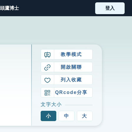
頭鷹博士
登入
教學模式
開啟關聯
列入收藏
QRcode分享
文字大小
小
中
大