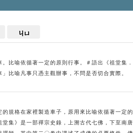
ㄐㄩ
車。比喻依循著一定的原則行事。＃語出《祖堂集
車」比喻凡事只憑主觀辦事，不問是否切合實際。
定的規格在家裡製造車子，原用來比喻依循著一定
祖堂集》是一部禪宗史錄，上溯古代七佛，下至南