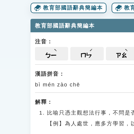
教育部國語辭典簡編本
教
教育部國語辭典簡編本
注音：
ㄅㄧ
ㄇㄣ
ㄗㄠ
漢語拼音：
bì mén zào chē
解釋：
比喻只憑主觀想法行事，不問是
【例】為人處世，應多方學習，