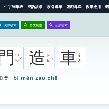
生字詞彙表
成語故事
索引選單
遊戲專區
教學應用
貓
詞條檢索
全文檢索
音讀檢索
門
造
車
ㄇ
ㄗ
ㄔ
ˊ
ˋ
ㄣ
ㄠ
ㄜ
bì mén zào chē
拼音