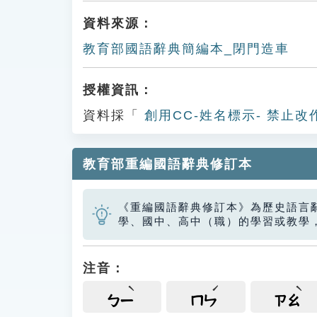
資料來源：
教育部國語辭典簡編本_閉門造車
授權資訊：
資料採「
創用CC-姓名標示- 禁止改
教育部重編國語辭典修訂本
《重編國語辭典修訂本》為歷史語言
學、國中、高中（職）的學習或教學
注音：
ㄅㄧ
ㄇㄣ
ㄗㄠ