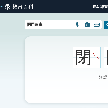
跳
網站導覽
:::
到
主
:::
要
內
語
圖
開
容
言
片
啟
搜
搜
鍵
尋
尋
盤
圖
圖
圖
閉
示
示
示
ㄅ
ˋ
ㄧ
漢語