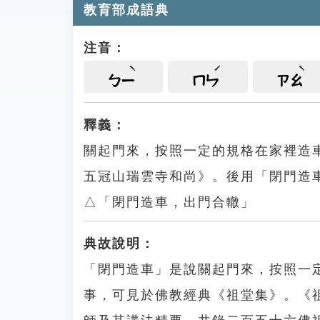
教育部成語典
注音：
ㄅㄧ
ㄇㄣ
ㄗㄠ
釋義：
關起門來，按照一定的規格在家裡造
五冠山瑞雲寺和尚》。後用「閉門造
△「閉門造車，出門合轍」
典故說明：
「閉門造車」是說關起門來，按照一
事，可見於佛教經典《祖堂集》。《