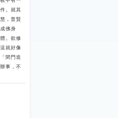
佛教中有一
條件。就其
智慧，普賢
證成佛身
一體。欲修
。這就好像
。「閉門造
觀辦事，不