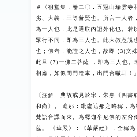
＃《祖堂集．卷二〇．五冠山瑞雲寺和
劣、大義，三等普賢也。所言一人者
為一人也，此是通取內證外化也。若
眾行不同，即為三人也。此大教意說也
也；佛者，能證之人也，故即 (3)文殊 
此旦 (7)一佛二菩薩 ，即為三人也
相應，如似閉門造車，出門合轍耳！
〔注解〕典故或見於宋．朱熹《四書
和尚》。 遮那：毗盧遮那之略稱，為
梵語音譯而來。為釋迦牟尼佛的左脅
薩。 《華嚴》：《華嚴經》，全稱