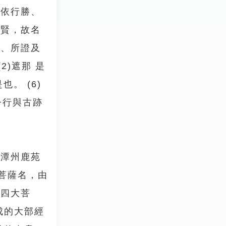
行依行勝、
普賢，故名
證、所證及
)遮那 是
也。 (6)
今行與古跡
．潭州鹿苑
菩薩名，由
稱四大菩
成的大部經