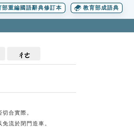
育部重編國語辭典修訂本
教育部成語典
ㄔㄜ
否切合實際。
以免流於閉門造車。