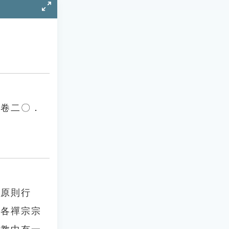
．卷二〇．
的原則行
唐各禪宗宗