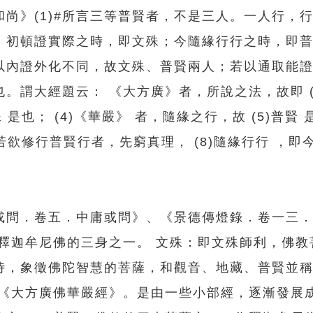
尚》(1)#所言三等普賢者，不是三人。一人行，
，初頓證實際之時，即文殊；今隨緣行行之時，即
以內證外化不同，故文殊、普賢兩人；若以通取能
。謂大經題云： 《大方廣》者，所說之法，故即 (2
是也； (4)《華嚴》 者，隨緣之行，故 (5)普賢 是
。若欲修行普賢行者，先窮真理， (8)隨緣行行 ，即
」
或問．卷五．中庸或問》、《景德傳燈錄．卷一三
釋迦牟尼佛的三身之一。 文殊：即文殊師利，佛教
侍，象徵佛陀智慧的菩薩，和觀音、地藏、普賢並
為《大方廣佛華嚴經》。是由一些小部經，逐漸發展