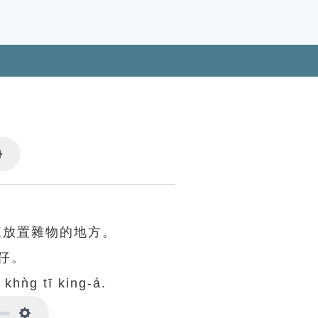
Settings
來放置雜物的地方。
仔。
î khǹg tī king-á.