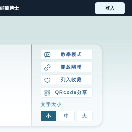
頭鷹博士
登入
教學模式
開啟關聯
列入收藏
QRcode分享
文字大小
小
中
大