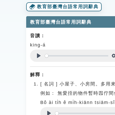
教育部臺灣台語常用詞辭典
教育部臺灣台語常用詞辭典
音讀：
king-á
Play
解釋：
[
名詞
]
小屋子、小房間。多用
例如：
無愛挃的物件暫時囥佇間
Bô ài ti̍h ê mi̍h-kiānn tsiām-s