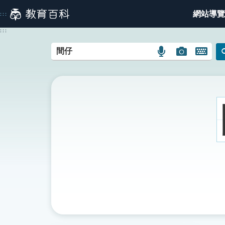
跳
網站導覽
:::
到
主
:::
要
內
語
圖
開
容
言
片
啟
搜
搜
鍵
尋
尋
盤
圖
圖
圖
示
示
示