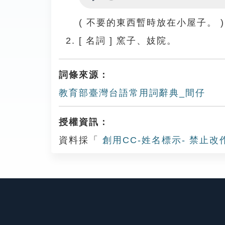
Play
( 不要的東西暫時放在小屋子。 )
[
名詞
]
窯子、妓院。
詞條來源：
教育部臺灣台語常用詞辭典_間仔
授權資訊：
資料採「
創用CC-姓名標示- 禁止改