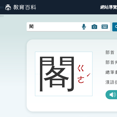
跳
網站導覽
:::
到
主
:::
要
內
語
圖
開
容
言
片
啟
搜
搜
鍵
尋
尋
盤
圖
圖
圖
部首
閣
示
示
示
部首
ㄍ
總筆
ˊ
ㄜ
漢語