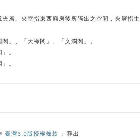
室或夾層。夾室指東西廂房後所隔出之空間，夾層指
淵閣」、「天祿閣」、「文瀾閣」。
閣」。
閣」。
作 臺灣3.0版授權條款
」釋出