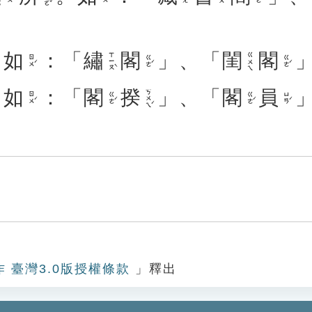
。
如
：「
繡
閣
」、「
閨
閣
ㄒㄧㄡˋ
ㄍㄨㄟ
ㄖㄨˊ
ㄍㄜˊ
ㄍㄜˊ
。
如
：「
閣
揆
」、「
閣
員
ㄎㄨㄟˊ
ㄖㄨˊ
ㄍㄜˊ
ㄍㄜˊ
ㄩㄢˊ
作 臺灣3.0版授權條款
」釋出