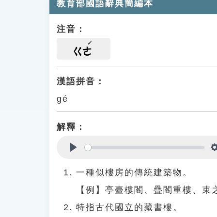
教育部國語辭典簡編本
注音：
ㄍㄜ
漢語拼音：
gé
解釋：
Play
一種似樓房的傳統建築物。
【例】亭臺樓閣、疊閣重樓、束
特指古代國立的藏書樓。