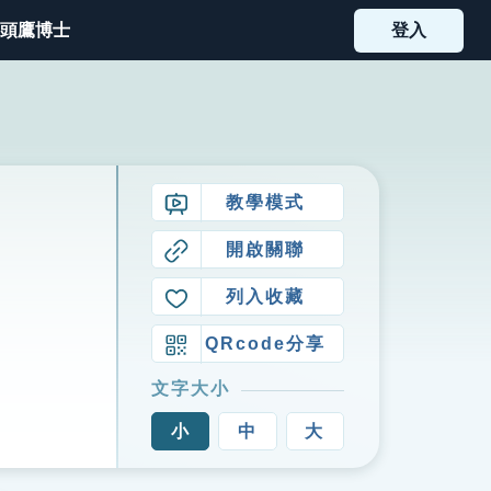
頭鷹博士
登入
教學模式
開啟關聯
列入收藏
QRcode分享
文字大小
小
中
大