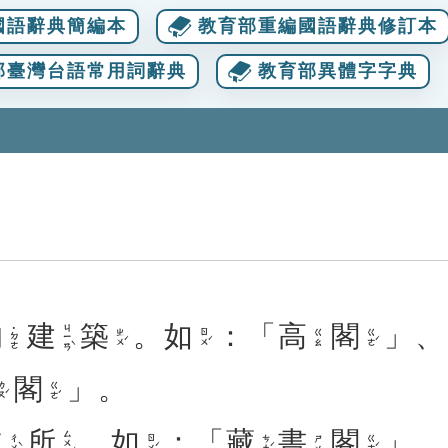
國語辭典簡編本
教育部重編國語辭典修訂本
部臺灣台語常用詞辭典
教育部異體字字典
的
建
築
。
如
：「
高
閣
」、
ㄐㄧㄢˋ
˙ㄉㄜ
ㄓㄨˊ
ㄖㄨˊ
ㄍㄜˊ
ㄍㄠ
閣
」。
ㄡˊ
ㄍㄜˊ
處
所
。
如
：「
藏
書
閣
」、
ㄙㄨㄛˇ
ㄔㄨˋ
ㄖㄨˊ
ㄘㄤˊ
ㄍㄜˊ
ㄕㄨ