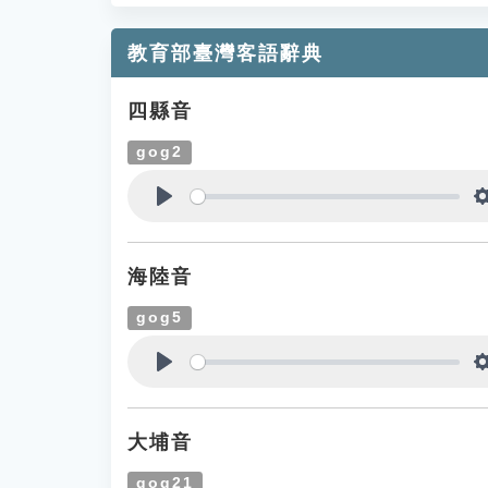
教育部臺灣客語辭典
四縣音
gog2
Play
海陸音
gog5
Play
大埔音
gog21