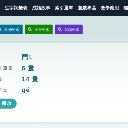
生字詞彙表
成語故事
索引選單
遊戲專區
教學應用
貓
詞條檢索
全文檢索
音讀檢索
門
ㄇㄣˊ
6
畫
外筆畫
14
畫
畫
gé
拼音
播放