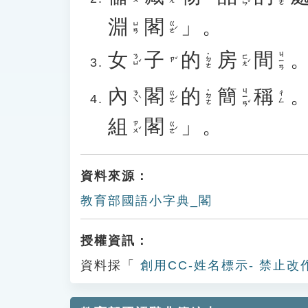
淵
閣
」。
ㄍㄜˊ
ㄩㄢ
女
子
的
房
間
ㄐㄧㄢ
˙ㄉㄜ
ㄋㄩˇ
ㄈㄤˊ
ㄗˇ
內
閣
的
簡
稱
ㄐㄧㄢˇ
˙ㄉㄜ
ㄋㄟˋ
ㄍㄜˊ
ㄔㄥ
組
閣
」。
ㄗㄨˇ
ㄍㄜˊ
資料來源：
教育部國語小字典_閣
授權資訊：
資料採「
創用CC-姓名標示- 禁止改