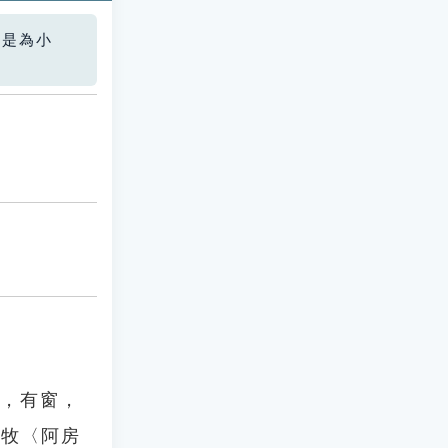
您是為小
起，有窗，
杜牧〈阿房