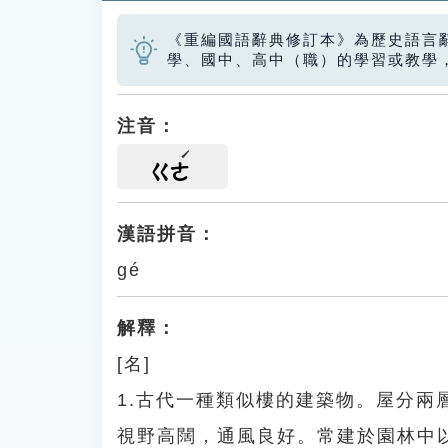
《重編國語辭典修訂本》為歷史語言
學、國中、高中（職）的學習或教學
注音：
ㄍㄜ
漢語拼音：
gé
解釋：
[名]
1.古代一種類似樓的建築物。屋分
視野高闊，通風良好。常建於園林中