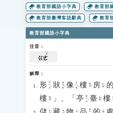
教育部國語小字典
教育部
教育部臺灣客語辭典
教育
教育部國語小字典
注音：
ㄍㄜ
解釋：
形
狀
像
樓
房
ㄒㄧㄥˊ
ㄓㄨㄤˋ
ㄒㄧㄤˋ
ㄌㄡˊ
ㄈㄤˊ
樓
」、「
亭
臺
樓
ㄊㄧㄥˊ
ㄌㄡˊ
ㄊㄞˊ
ㄌ
儲
藏
物
品
的
ㄆㄧㄣˇ
˙ㄉㄜ
ㄔㄨˊ
ㄘㄤˊ
ㄨˋ