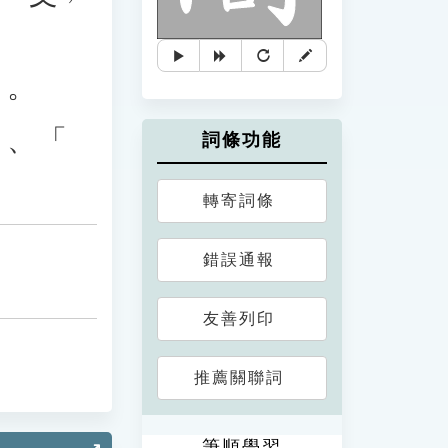
」。
」、「
詞條功能
轉寄詞條
錯誤通報
友善列印
推薦關聯詞
筆順學習