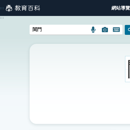
跳
網站導覽
:::
到
主
:::
要
內
語
圖
開
容
言
片
啟
搜
搜
鍵
尋
尋
盤
圖
圖
圖
示
示
示