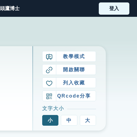
頭鷹博士
登入
教學模式
開啟關聯
列入收藏
QRcode分享
文字大小
小
中
大