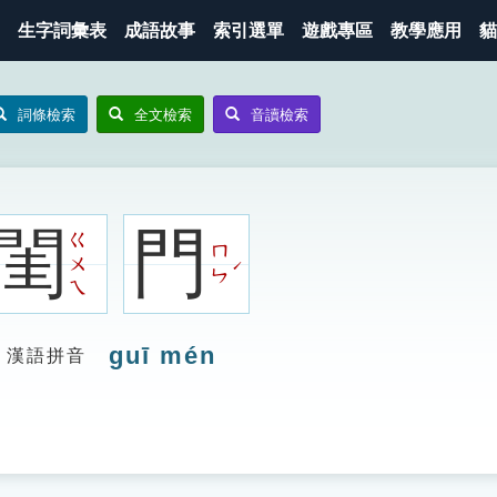
生字詞彙表
成語故事
索引選單
遊戲專區
教學應用
貓
詞條檢索
全文檢索
音讀檢索
閨
門
ㄍ
ㄇ
ㄨ
ˊ
ㄣ
ㄟ
guī mén
漢語拼音