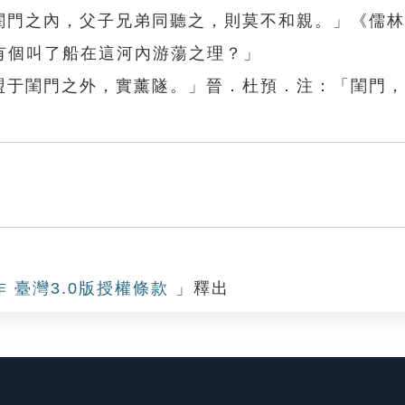
在閨門之內，父子兄弟同聽之，則莫不和親。」《儒
有個叫了船在這河內游蕩之理？」
私盟于閨門之外，實薰隧。」晉．杜預．注：「閨門
作 臺灣3.0版授權條款
」釋出